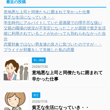
最近の投稿
意地悪な上司と同僚たちに囲まれて辛かった仕事
貧乏な生活になっていき・・
学生時代にアルバイトしていた居酒屋での理不尽な扱い
父親の職場の状況が不安定になったことが原因で貧乏生活
彼に利用されていることがわかっても別れられなかった自
分
恋愛対象ではない男友達の良さに気づいたのですが・・
プライドが邪魔をして失敗した私の恋愛
辛い体験
2026/7/30
意地悪な上司と同僚たちに囲まれて
辛かった仕事
貧乏
2026/7/16
貧乏な生活になっていき・・