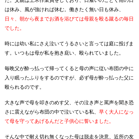
た。父親は土木作業員をしており、日雇いのごとく雨の日
は休み、風が強ければ休む。働きたく無い日も休み、
日々、朝から夜までお酒を浴びては母親を殴る蹴るの毎日
でした。
時には幼い私にさえ泣いてうるさいと言っては庭に投げま
す。いつもは母が私を抱き庇い、殴られていました。
毎晩父が酔っ払って帰ってくると母の声に従い布団の中に
入り眠ったふりをするのですが、必ず母が酔っ払った父に
殴られるのです。
大きな声で母を叩きのめす父、その泣き声と罵声を聞き恐
さに震えながら布団の中で泣いている私、
早く大人になっ
て母を守ってあげるんだと子供心に誓いました。
そんな中で耐え切れ無くなった母は脱走を決意、近所の友