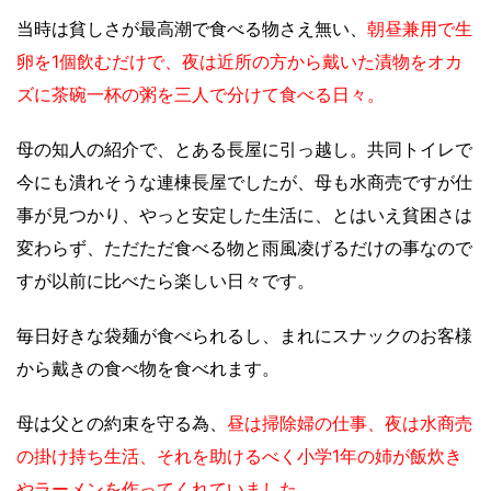
当時は貧しさが最高潮で食べる物さえ無い、
朝昼兼用で生
卵を1個飲むだけで、夜は近所の方から戴いた漬物をオカ
ズに茶碗一杯の粥を三人で分けて食べる日々。
母の知人の紹介で、とある長屋に引っ越し。共同トイレで
今にも潰れそうな連棟長屋でしたが、母も水商売ですが仕
事が見つかり、やっと安定した生活に、とはいえ貧困さは
変わらず、ただただ食べる物と雨風凌げるだけの事なので
すが以前に比べたら楽しい日々です。
毎日好きな袋麺が食べられるし、まれにスナックのお客様
から戴きの食べ物を食べれます。
母は父との約束を守る為、
昼は掃除婦の仕事、夜は水商売
の掛け持ち生活、それを助けるべく小学1年の姉が飯炊き
やラーメンを作ってくれていました。