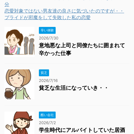
分
恋愛対象ではない男友達の良さに気づいたのですが・・
プライドが邪魔をして失敗した私の恋愛
辛い体験
2026/7/30
意地悪な上司と同僚たちに囲まれて
辛かった仕事
貧乏
2026/7/16
貧乏な生活になっていき・・
酷い会社
2026/7/2
学生時代にアルバイトしていた居酒