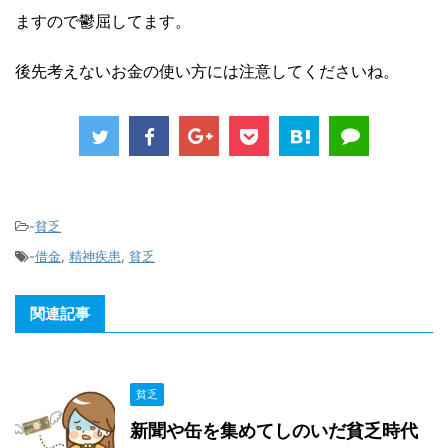
ますので鬱屈してます。
後先考えないお金の使い方には注意してくださいね。
-
貧乏
-
借金
,
精神疾患
,
貧乏
関連記事
貧乏
新聞や缶を集めてしのいだ貧乏時代