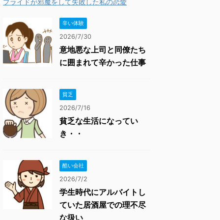
プライドが邪魔をして失敗した私の恋愛
辛い体験
2026/7/30
意地悪な上司と同僚たち
に囲まれて辛かった仕事
貧乏
2026/7/16
貧乏な生活になってい
き・・
酷い会社
2026/7/2
学生時代にアルバイトし
ていた居酒屋での理不尽
な扱い