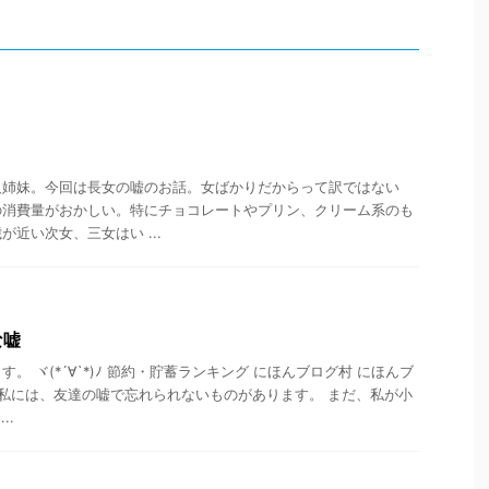
人姉妹。今回は長女の嘘のお話。女ばかりだからって訳ではない
の消費量がおかしい。特にチョコレートやプリン、クリーム系のも
近い次女、三女はい ...
な嘘
。 ヾ(*´∀`*)ﾉ 節約・貯蓄ランキング にほんブログ村 にほんブ
 私には、友達の嘘で忘れられないものがあります。 まだ、私が小
..