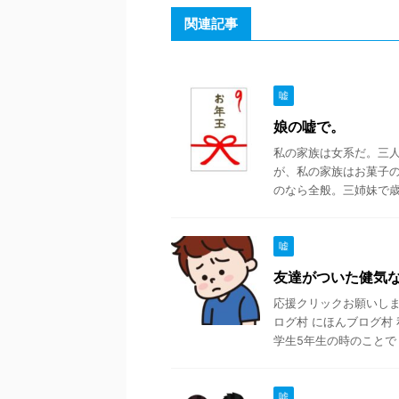
関連記事
嘘
娘の嘘で。
私の家族は女系だ。三
が、私の家族はお菓子
のなら全般。三姉妹で歳が
嘘
友達がついた健気
応援クリックお願いします
ログ村 にほんブログ村
学生5年生の時のことで .
嘘