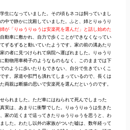
学生になっていました。その頃もネコは飼っていまし
の中で静かに沈殿していました。ふと、姉とりゅうり
姉が「りゅうりゅうは安楽死を選んだ」と話し始めた
自動車に敷かれ、自力で歩くことができなくなってい
てずるずると動いていたようです。家の前の溝あたり
家の者に見つけられて病院へ運ばれました。りゅうり
に動物用車椅子のようなものもなく、このままでは下
でのように歩いたりもできない、自分で生きていくこ
です。尿道や肛門も潰れてしまっているので、長くは
た両親は断腸の思いで安楽死を選んだというのです。
せられました。ただ車にはねられて死んでしまった
真実は、あまりに衝撃でした。りゅうりゅうは生きた
、家の近くまで這ってきたりゅうりゅうを思うと、わ
ました。わたし以外の家族がついた嘘は、数年経って