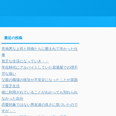
最近の投稿
意地悪な上司と同僚たちに囲まれて辛かった仕
事
貧乏な生活になっていき・・
学生時代にアルバイトしていた居酒屋での理不
尽な扱い
父親の職場の状況が不安定になったことが原因
で貧乏生活
彼に利用されていることがわかっても別れられ
なかった自分
恋愛対象ではない男友達の良さに気づいたので
すが・・