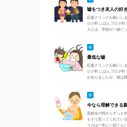
嘘をつき友人の好
応援クリックお願いします
ログ村 にほんブログ村
人とは、学校が一緒だった 
嘘
最低な嘘
応援クリックお願いします
ログ村 にほんブログ村
がありましたが、彼は既婚 
嘘
今なら理解できる
高校生の時からずっと
もそう思ってくれている
うのは一年に一回ぐらいに