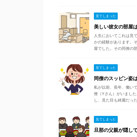
見てしまった
美しい彼女の部屋
人生においてこれは見
かの経験があります。
屋でした。その同僚の部屋
見てしまった
同僚のスッピン姿
私が以前、長年、働い
僚（Yさん）がいました
し、見た目も綺麗だったの
見てしまった
旦那の父親が隠し