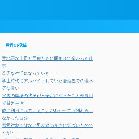
最近の投稿
意地悪な上司と同僚たちに囲まれて辛かった仕
事
貧乏な生活になっていき・・
学生時代にアルバイトしていた居酒屋での理不
尽な扱い
父親の職場の状況が不安定になったことが原因
で貧乏生活
彼に利用されていることがわかっても別れられ
なかった自分
恋愛対象ではない男友達の良さに気づいたので
すが・・