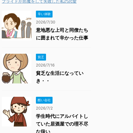
プライドが邪魔をして失敗した私の恋愛
辛い体験
2026/7/30
意地悪な上司と同僚たち
に囲まれて辛かった仕事
貧乏
2026/7/16
貧乏な生活になってい
き・・
酷い会社
2026/7/2
学生時代にアルバイトし
ていた居酒屋での理不尽
な扱い