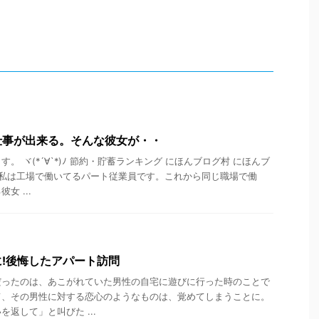
仕事が出来る。そんな彼女が・・
。 ヾ(*´∀`*)ﾉ 節約・貯蓄ランキング にほんブログ村 にほんブ
 私は工場で働いてるパート従業員です。これから同じ職場で働
女 ...
!後悔したアパート訪問
だったのは、あこがれていた男性の自宅に遊びに行った時のことで
て、その男性に対する恋心のようなものは、覚めてしまうことに。
返して」と叫びた ...