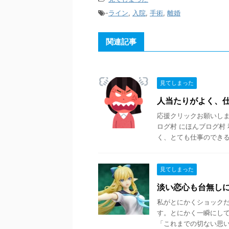
-
ライン
,
入院
,
手術
,
離婚
関連記事
見てしまった
人当たりがよく、
応援クリックお願いします
ログ村 にほんブログ村
く、とても仕事のできる彼
見てしまった
淡い恋心も台無しに
私がとにかくショック
す。とにかく一瞬にし
「これまでの切ない思いを