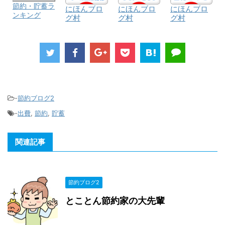
節約・貯蓄ラ
にほんブロ
にほんブロ
にほんブロ
ンキング
グ村
グ村
グ村
-
節約ブログ2
-
出費
,
節約
,
貯蓄
関連記事
節約ブログ2
とことん節約家の大先輩