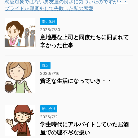
恋愛対象ではない男友達の良さに気づいたのですが・・
プライドが邪魔をして失敗した私の恋愛
辛い体験
2026/7/30
意地悪な上司と同僚たちに囲まれて
辛かった仕事
貧乏
2026/7/16
貧乏な生活になっていき・・
酷い会社
2026/7/2
学生時代にアルバイトしていた居酒
屋での理不尽な扱い