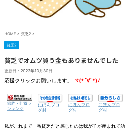
HOME
>
貧乏2
>
貧乏2
貧乏でオムツ買う金もありませんでした
更新日：
2023年10月30日
応援クリックお願いします。
ヾ(*´∀`*)ﾉ
節約・貯蓄ラ
にほんブロ
にほんブロ
にほんブロ
ンキング
グ村
グ村
グ村
私がこれまで一番貧乏だと感じたのは我が子が産まれて幼