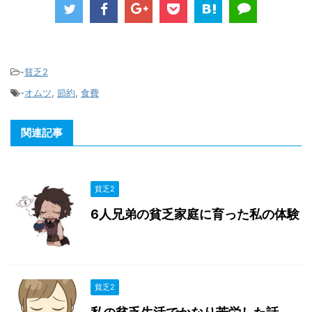
-
貧乏2
-
オムツ
,
節約
,
食費
関連記事
貧乏2
6人兄弟の貧乏家庭に育った私の体験
貧乏2