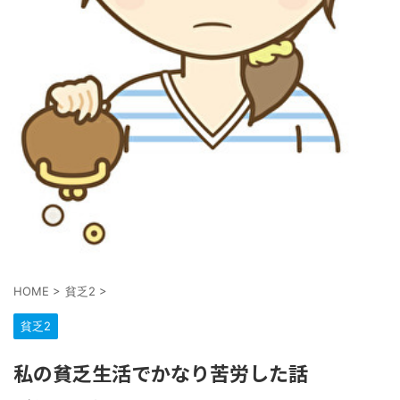
HOME
>
貧乏2
>
貧乏2
私の貧乏生活でかなり苦労した話