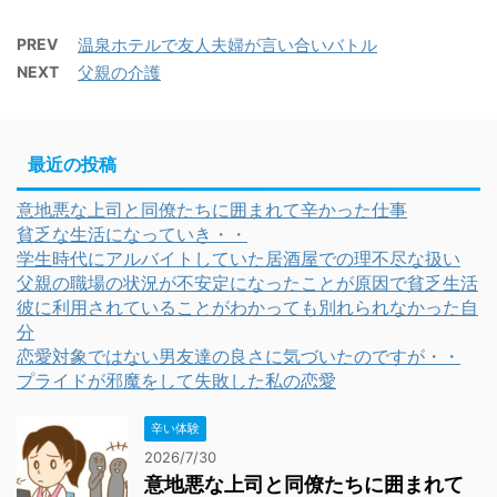
PREV
温泉ホテルで友人夫婦が言い合いバトル
NEXT
父親の介護
最近の投稿
意地悪な上司と同僚たちに囲まれて辛かった仕事
貧乏な生活になっていき・・
学生時代にアルバイトしていた居酒屋での理不尽な扱い
父親の職場の状況が不安定になったことが原因で貧乏生活
彼に利用されていることがわかっても別れられなかった自
分
恋愛対象ではない男友達の良さに気づいたのですが・・
プライドが邪魔をして失敗した私の恋愛
辛い体験
2026/7/30
意地悪な上司と同僚たちに囲まれて