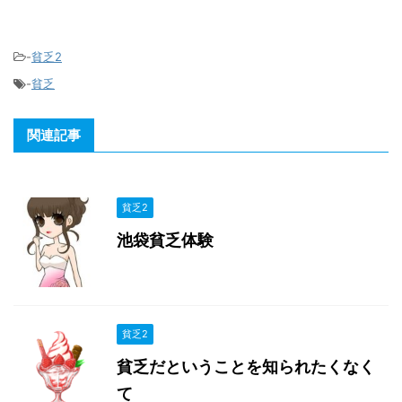
-
貧乏2
-
貧乏
関連記事
貧乏2
池袋貧乏体験
貧乏2
貧乏だということを知られたくなく
て