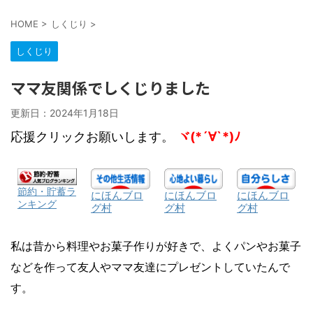
HOME
>
しくじり
>
しくじり
ママ友関係でしくじりました
更新日：
2024年1月18日
応援クリックお願いします。
ヾ(*´∀`*)ﾉ
節約・貯蓄ラ
にほんブロ
にほんブロ
にほんブロ
ンキング
グ村
グ村
グ村
私は昔から料理やお菓子作りが好きで、よくパンやお菓子
などを作って友人やママ友達にプレゼントしていたんで
す。