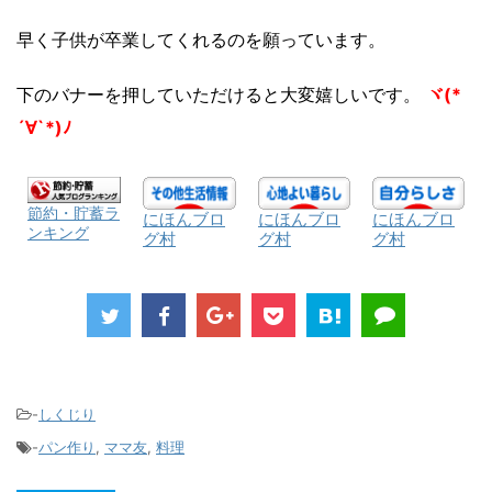
早く子供が卒業してくれるのを願っています。
下のバナーを押していただけると大変嬉しいです。
ヾ(*
´∀`*)ﾉ
節約・貯蓄ラ
にほんブロ
にほんブロ
にほんブロ
ンキング
グ村
グ村
グ村
-
しくじり
-
パン作り
,
ママ友
,
料理