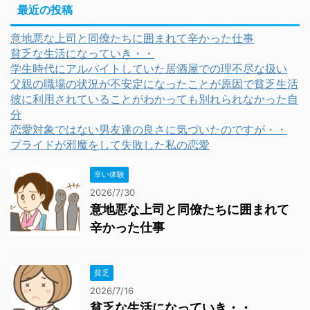
最近の投稿
意地悪な上司と同僚たちに囲まれて辛かった仕事
貧乏な生活になっていき・・
学生時代にアルバイトしていた居酒屋での理不尽な扱い
父親の職場の状況が不安定になったことが原因で貧乏生活
彼に利用されていることがわかっても別れられなかった自
分
恋愛対象ではない男友達の良さに気づいたのですが・・
プライドが邪魔をして失敗した私の恋愛
辛い体験
2026/7/30
意地悪な上司と同僚たちに囲まれて
辛かった仕事
貧乏
2026/7/16
貧乏な生活になっていき・・