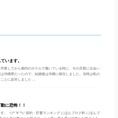
れています。
を卒業してから都内のホテルで働いている時に、今の旦那に出会い
家は沖縄県だったので、結婚後は沖縄に移住しました。当時は私の
とに反対しました ...
言動に恐怖！！
。 ヾ(*´∀`*)ﾉ 節約・貯蓄ランキング にほんブログ村 にほんブ