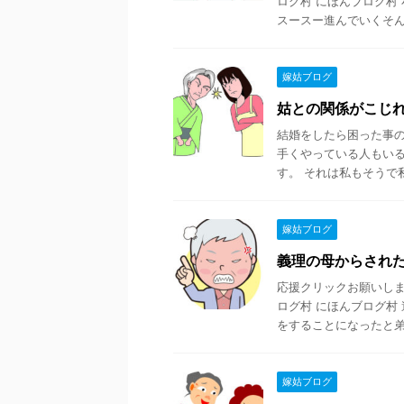
ログ村 にほんブログ村
スースー進んでいくそんな 
嫁姑ブログ
姑との関係がこじ
結婚をしたら困った事
手くやっている人もい
す。 それは私もそうで私
嫁姑ブログ
義理の母からされ
応援クリックお願いします
ログ村 にほんブログ村
をすることになったと弟か 
嫁姑ブログ