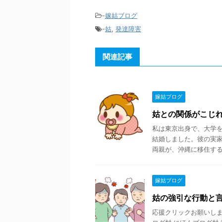
-
嫁姑ブログ
-
姑
,
発達障害
関連記事
嫁姑ブログ
姑との関係がこじ
私は東京出身で、大学
結婚しました。彼の実
両親が、沖縄に移住するこ
嫁姑ブログ
姑の強引な行動と
応援クリックお願いします