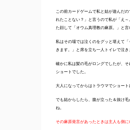
この前カードゲームで私と姑が遊んだの
れたことない？」と言うので私が「え～
た顔して「オウム真理教の麻原。」と言
私はその場では泣くのをグッと堪えて「
きます。」と席を立ち一人トイレで泣き
確かに私は髪の毛がロングでしたが、そ
ショートでした。
大人になってからはトラウマでショート
でも姑からしたら、腹が立った＆抜け毛
ね。
その麻原発言があったときは主人も側に