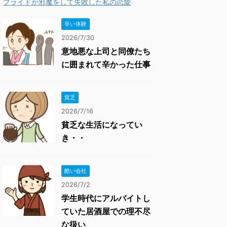
プライドが邪魔をして失敗した私の恋愛
辛い体験
2026/7/30
意地悪な上司と同僚たち
に囲まれて辛かった仕事
貧乏
2026/7/16
貧乏な生活になってい
き・・
酷い会社
2026/7/2
学生時代にアルバイトし
ていた居酒屋での理不尽
な扱い