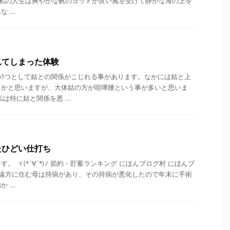
 私の人生は爽やかな帆のヨットが良い風を受けて静かな海の上を
...
れてしまった体験
の1つとして姑との関係がこじれる事があります。なかには姑と上
るかと思いますが、大体姑の方が喧嘩腰という事が多いと思いま
は特に姑と関係を悪 ...
たひどい仕打ち
。 ヾ(*´∀`*)ﾉ 節約・貯蓄ランキング にほんブログ村 にほんブ
 遠方に住む母は持病があり、その持病が悪化したので年末に手術
...