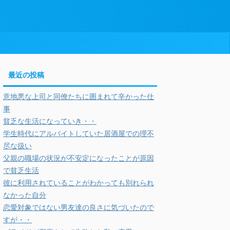
最近の投稿
意地悪な上司と同僚たちに囲まれて辛かった仕
事
貧乏な生活になっていき・・
学生時代にアルバイトしていた居酒屋での理不
尽な扱い
父親の職場の状況が不安定になったことが原因
で貧乏生活
彼に利用されていることがわかっても別れられ
なかった自分
恋愛対象ではない男友達の良さに気づいたので
すが・・