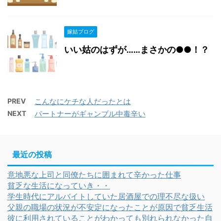
嫁姑ブログ
いい姑のはずが……まさかの●●！？
PREV
こんなにケチな人だったとは
NEXT
パートナーがギャンブル中毒辛い
最近の投稿
意地悪な上司と同僚たちに囲まれて辛かった仕事
貧乏な生活になっていき・・
学生時代にアルバイトしていた居酒屋での理不尽な扱い
父親の職場の状況が不安定になったことが原因で貧乏生活
彼に利用されていることがわかっても別れられなかった自