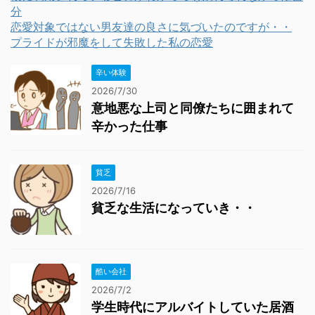
分
恋愛対象ではない男友達の良さに気づいたのですが・・
プライドが邪魔をして失敗した私の恋愛
辛い体験
2026/7/30
意地悪な上司と同僚たちに囲まれて
辛かった仕事
貧乏
2026/7/16
貧乏な生活になっていき・・
酷い会社
2026/7/2
学生時代にアルバイトしていた居酒