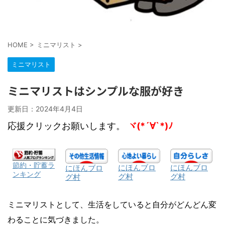
HOME
>
ミニマリスト
>
ミニマリスト
ミニマリストはシンプルな服が好き
更新日：
2024年4月4日
応援クリックお願いします。
ヾ(*´∀`*)ﾉ
節約・貯蓄ラ
にほんブロ
にほんブロ
にほんブロ
ンキング
グ村
グ村
グ村
ミニマリストとして、生活をしていると自分がどんどん変
わることに気づきました。