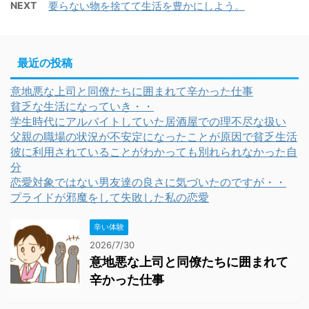
NEXT
要らない物を捨てて生活を豊かにしよう。
最近の投稿
意地悪な上司と同僚たちに囲まれて辛かった仕事
貧乏な生活になっていき・・
学生時代にアルバイトしていた居酒屋での理不尽な扱い
父親の職場の状況が不安定になったことが原因で貧乏生活
彼に利用されていることがわかっても別れられなかった自
分
恋愛対象ではない男友達の良さに気づいたのですが・・
プライドが邪魔をして失敗した私の恋愛
辛い体験
2026/7/30
意地悪な上司と同僚たちに囲まれて
辛かった仕事