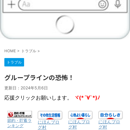
HOME
>
トラブル
>
トラブル
グループラインの恐怖！
更新日：
2024年5月6日
応援クリックお願いします。
ヾ(*´∀`*)ﾉ
節約・貯蓄ラ
にほんブロ
にほんブロ
にほんブロ
ンキング
グ村
グ村
グ村