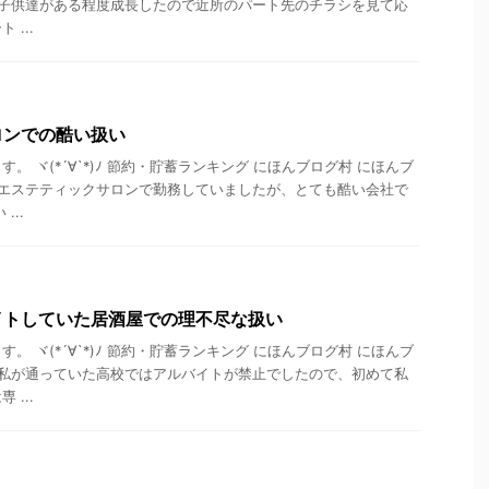
 子供達がある程度成長したので近所のパート先のチラシを見て応
...
ロンでの酷い扱い
。 ヾ(*´∀`*)ﾉ 節約・貯蓄ランキング にほんブログ村 にほんブ
 エステティックサロンで勤務していましたが、とても酷い会社で
...
イトしていた居酒屋での理不尽な扱い
。 ヾ(*´∀`*)ﾉ 節約・貯蓄ランキング にほんブログ村 にほんブ
 私が通っていた高校ではアルバイトが禁止でしたので、初めて私
...