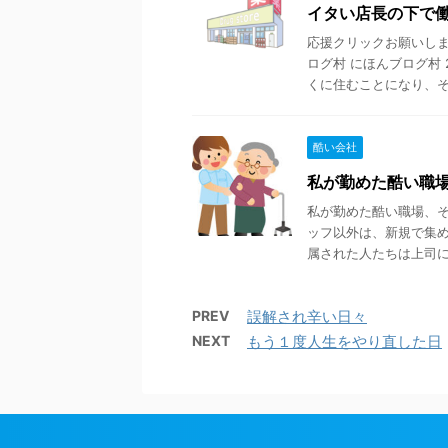
イタい店長の下で
応援クリックお願いします
ログ村 にほんブログ村
くに住むことになり、そ .
酷い会社
私が勤めた酷い職
私が勤めた酷い職場、
ッフ以外は、新規で集
属された人たちは上司にな
PREV
誤解され辛い日々
NEXT
もう１度人生をやり直した日