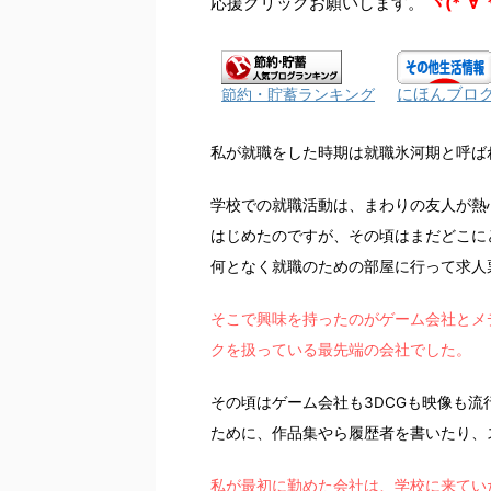
応援クリックお願いします。
ヾ(*´∀`
にほんブロ
節約・貯蓄ランキング
私が就職をした時期は就職氷河期と呼ば
学校での就職活動は、まわりの友人が熱
はじめたのですが、その頃はまだどこに
何となく就職のための部屋に行って求人
そこで興味を持ったのがゲーム会社とメ
クを扱っている最先端の会社でした。
その頃はゲーム会社も3DCGも映像も
ために、作品集やら履歴者を書いたり、
私が最初に勤めた会社は、学校に来てい