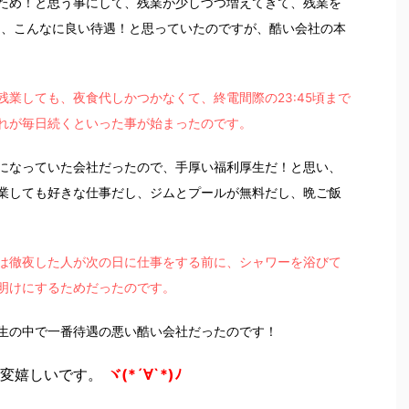
ため！と思う事にして、残業が少しづつ増えてきて、残業を
おっ、こんなに良い待遇！と思っていたのですが、酷い会社の本
業しても、夜食代しかつかなくて、終電間際の23:45頃まで
れが毎日続くといった事が始まったのです。
になっていた会社だったので、手厚い福利厚生だ！と思い、
業しても好きな仕事だし、ジムとプールが無料だし、晩ご飯
は徹夜した人が次の日に仕事をする前に、シャワーを浴びて
明けにするためだったのです。
生の中で一番待遇の悪い酷い会社だったのです！
変嬉しいです。
ヾ(*´∀`*)ﾉ