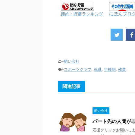
にほんブロ
節約・貯蓄ランキング
-
酷い会社
-
スポーツクラブ
,
就職
,
年棒制
,
残業
関連記事
酷い会社
パート先の人間が
応援クリックお願いします