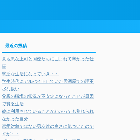
最近の投稿
意地悪な上司と同僚たちに囲まれて辛かった仕
事
貧乏な生活になっていき・・
学生時代にアルバイトしていた居酒屋での理不
尽な扱い
父親の職場の状況が不安定になったことが原因
で貧乏生活
彼に利用されていることがわかっても別れられ
なかった自分
恋愛対象ではない男友達の良さに気づいたので
すが・・