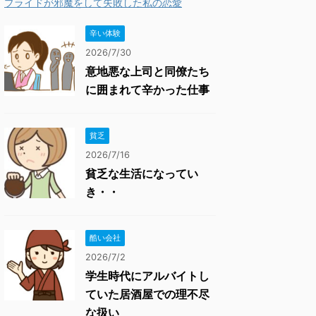
プライドが邪魔をして失敗した私の恋愛
辛い体験
2026/7/30
意地悪な上司と同僚たち
に囲まれて辛かった仕事
貧乏
2026/7/16
貧乏な生活になってい
き・・
酷い会社
2026/7/2
学生時代にアルバイトし
ていた居酒屋での理不尽
な扱い