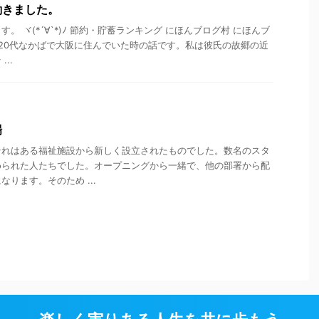
働きました。
。 ヾ(*´∀`*)ﾉ 節約・貯蓄ランキング にほんブログ村 にほんブ
 20代なかばで大阪に住んでいた時の話です。私は彼氏の故郷の近
..
場
それはある福祉施設から新しく設立されたものでした。数名のスタ
められた人たちでした。オープニングから一緒で、他の部署から配
ります。そのため ...