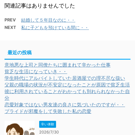
関連記事はありませんでした
PREV
結婚して５年目なのに・・
NEXT
私に子どもを預けている間に・・
最近の投稿
意地悪な上司と同僚たちに囲まれて辛かった仕事
貧乏な生活になっていき・・
学生時代にアルバイトしていた居酒屋での理不尽な扱い
父親の職場の状況が不安定になったことが原因で貧乏生活
彼に利用されていることがわかっても別れられなかった自
分
恋愛対象ではない男友達の良さに気づいたのですが・・
プライドが邪魔をして失敗した私の恋愛
辛い体験
2026/7/30