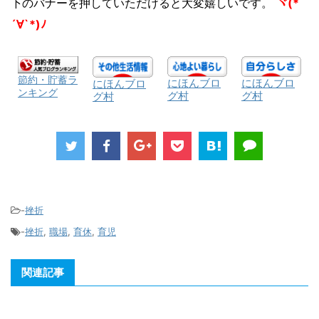
下のバナーを押していただけると大変嬉しいです。
ヾ(*
´∀`*)ﾉ
節約・貯蓄ラ
にほんブロ
にほんブロ
にほんブロ
ンキング
グ村
グ村
グ村
-
挫折
-
挫折
,
職場
,
育休
,
育児
関連記事