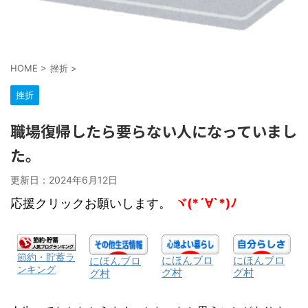
HOME
>
挫折
>
挫折
職場復帰したら要らない人になっていまし
た。
更新日：
2024年6月12日
応援クリックお願いします。
ヾ(*´∀`*)ﾉ
節約・貯蓄ラ
にほんブロ
にほんブロ
にほんブロ
ンキング
グ村
グ村
グ村