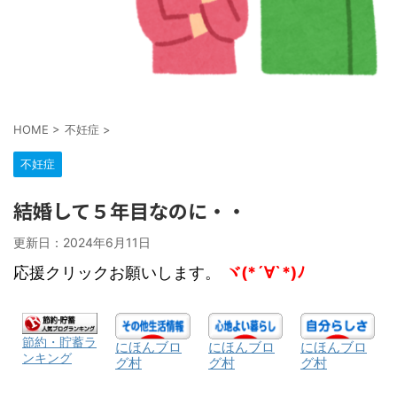
HOME
>
不妊症
>
不妊症
結婚して５年目なのに・・
更新日：
2024年6月11日
応援クリックお願いします。
ヾ(*´∀`*)ﾉ
節約・貯蓄ラ
にほんブロ
にほんブロ
にほんブロ
ンキング
グ村
グ村
グ村