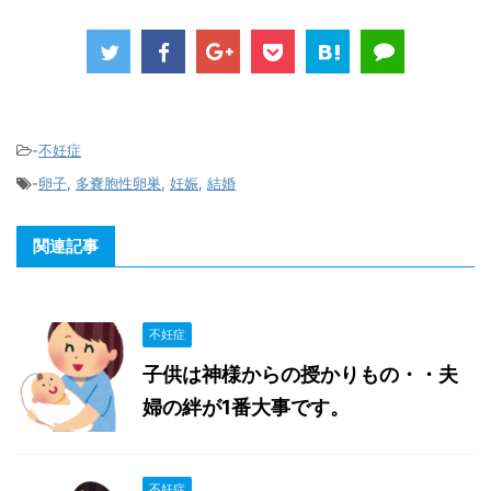
-
不妊症
-
卵子
,
多嚢胞性卵巣
,
妊娠
,
結婚
関連記事
不妊症
子供は神様からの授かりもの・・夫
婦の絆が1番大事です。
不妊症