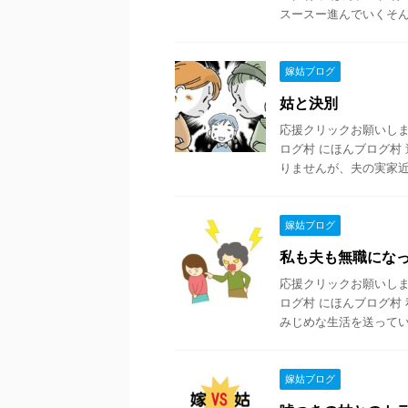
スースー進んでいくそんな 
嫁姑ブログ
姑と決別
応援クリックお願いします
ログ村 にほんブログ村
りませんが、夫の実家近く 
嫁姑ブログ
私も夫も無職にな
応援クリックお願いします
ログ村 にほんブログ村
みじめな生活を送ってい .
嫁姑ブログ