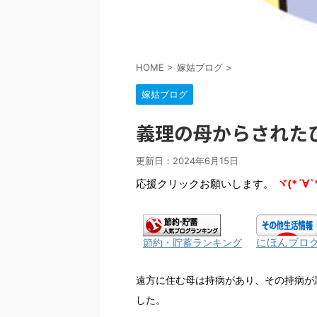
HOME
>
嫁姑ブログ
>
嫁姑ブログ
義理の母からされた
更新日：
2024年6月15日
応援クリックお願いします。
ヾ(*´∀`
にほんブロ
節約・貯蓄ランキング
遠方に住む母は持病があり、その持病が
した。