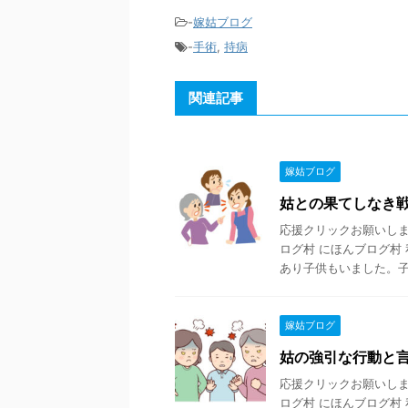
-
嫁姑ブログ
-
手術
,
持病
関連記事
嫁姑ブログ
姑との果てしなき
応援クリックお願いします
ログ村 にほんブログ村
あり子供もいました。子供 
嫁姑ブログ
姑の強引な行動と
応援クリックお願いします
ログ村 にほんブログ村