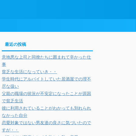
最近の投稿
意地悪な上司と同僚たちに囲まれて辛かった仕
事
貧乏な生活になっていき・・
学生時代にアルバイトしていた居酒屋での理不
尽な扱い
父親の職場の状況が不安定になったことが原因
で貧乏生活
彼に利用されていることがわかっても別れられ
なかった自分
恋愛対象ではない男友達の良さに気づいたので
すが・・