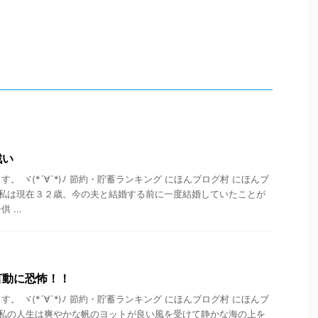
戦い
。 ヾ(*´∀`*)ﾉ 節約・貯蓄ランキング にほんブログ村 にほんブ
 私は現在３２歳。今の夫と結婚する前に一度結婚していたことが
...
言動に恐怖！！
。 ヾ(*´∀`*)ﾉ 節約・貯蓄ランキング にほんブログ村 にほんブ
 私の人生は爽やかな帆のヨットが良い風を受けて静かな海の上を