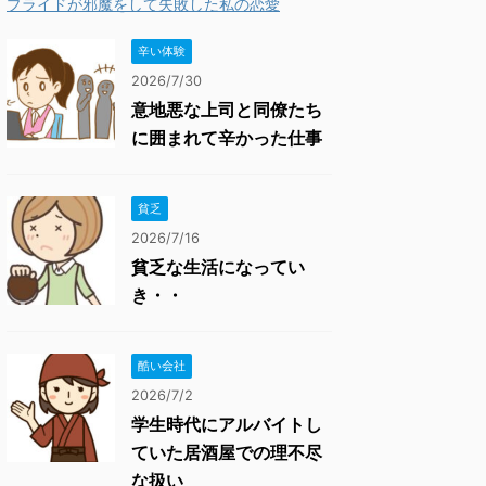
プライドが邪魔をして失敗した私の恋愛
辛い体験
2026/7/30
意地悪な上司と同僚たち
に囲まれて辛かった仕事
貧乏
2026/7/16
貧乏な生活になってい
き・・
酷い会社
2026/7/2
学生時代にアルバイトし
ていた居酒屋での理不尽
な扱い