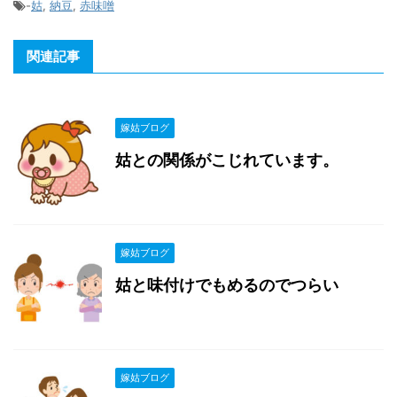
-
姑
,
納豆
,
赤味噌
関連記事
嫁姑ブログ
姑との関係がこじれています。
嫁姑ブログ
姑と味付けでもめるのでつらい
嫁姑ブログ