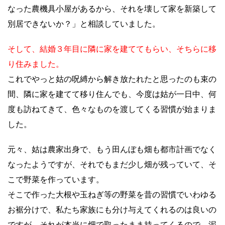
なった農機具小屋があるから、それを壊して家を新築して
別居できないか？」と相談していました。
そして、結婚３年目に隣に家を建ててもらい、そちらに移
り住みました。
これでやっと姑の呪縛から解き放たれたと思ったのも束の
間、隣に家を建てて移り住んでも、今度は姑が一日中、何
度も訪ねてきて、色々なものを渡してくる習慣が始まりま
した。
元々、姑は農家出身で、もう田んぼも畑も都市計画でなく
なったようですが、それでもまだ少し畑が残っていて、そ
こで野菜を作っています。
そこで作った大根や玉ねぎ等の野菜を昔の習慣でいわゆる
お裾分けで、私たち家族にも分け与えてくれるのは良いの
ですが、それが本当に畑で取ったまま持ってくるので、泥