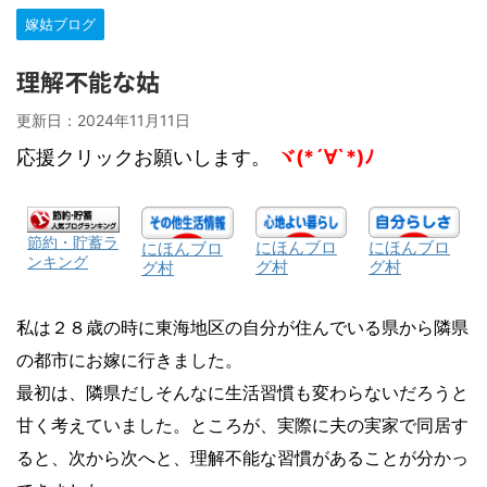
嫁姑ブログ
理解不能な姑
更新日：
2024年11月11日
応援クリックお願いします。
ヾ(*´∀`*)ﾉ
節約・貯蓄ラ
にほんブロ
にほんブロ
にほんブロ
ンキング
グ村
グ村
グ村
私は２８歳の時に東海地区の自分が住んでいる県から隣県
の都市にお嫁に行きました。
最初は、隣県だしそんなに生活習慣も変わらないだろうと
甘く考えていました。ところが、実際に夫の実家で同居す
ると、次から次へと、理解不能な習慣があることが分かっ