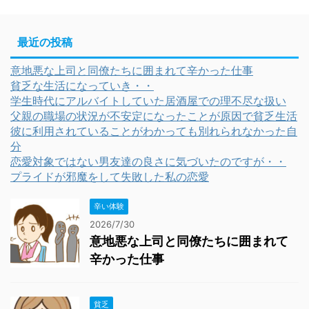
最近の投稿
意地悪な上司と同僚たちに囲まれて辛かった仕事
貧乏な生活になっていき・・
学生時代にアルバイトしていた居酒屋での理不尽な扱い
父親の職場の状況が不安定になったことが原因で貧乏生活
彼に利用されていることがわかっても別れられなかった自
分
恋愛対象ではない男友達の良さに気づいたのですが・・
プライドが邪魔をして失敗した私の恋愛
辛い体験
2026/7/30
意地悪な上司と同僚たちに囲まれて
辛かった仕事
貧乏