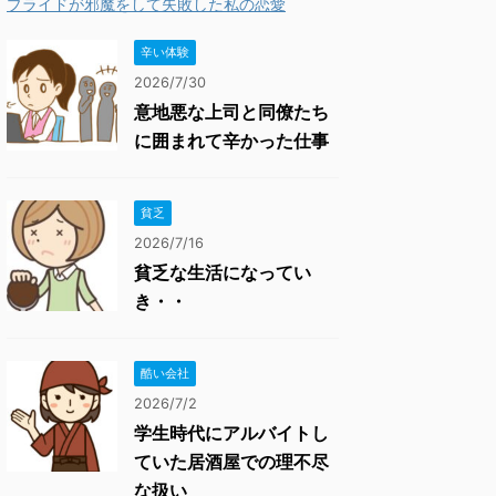
プライドが邪魔をして失敗した私の恋愛
辛い体験
2026/7/30
意地悪な上司と同僚たち
に囲まれて辛かった仕事
貧乏
2026/7/16
貧乏な生活になってい
き・・
酷い会社
2026/7/2
学生時代にアルバイトし
ていた居酒屋での理不尽
な扱い