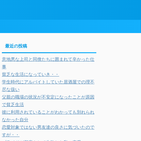
最近の投稿
意地悪な上司と同僚たちに囲まれて辛かった仕
事
貧乏な生活になっていき・・
学生時代にアルバイトしていた居酒屋での理不
尽な扱い
父親の職場の状況が不安定になったことが原因
で貧乏生活
彼に利用されていることがわかっても別れられ
なかった自分
恋愛対象ではない男友達の良さに気づいたので
すが・・