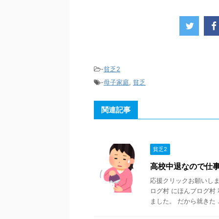
-
貧乏2
-
母子家庭
,
貧乏
関連記事
貧乏2
高校中退なので仕
応援クリックお願いします
ログ村 にほんブログ村
ました。 だから就きた ..