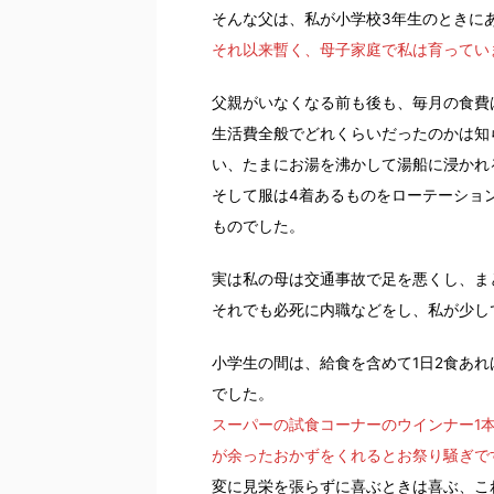
そんな父は、私が小学校3年生のときに
それ以来暫く、母子家庭で私は育ってい
父親がいなくなる前も後も、毎月の食費は
生活費全般でどれくらいだったのかは知
い、たまにお湯を沸かして湯船に浸かれ
そして服は4着あるものをローテーショ
ものでした。
実は私の母は交通事故で足を悪くし、ま
それでも必死に内職などをし、私が少し
小学生の間は、給食を含めて1日2食あ
でした。
スーパーの試食コーナーのウインナー1
が余ったおかずをくれるとお祭り騒ぎで
変に見栄を張らずに喜ぶときは喜ぶ、こ