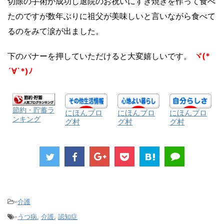
切除の手術が成功し退院のお祝いにすき焼きを作って食べ
たのですが数年ぶりに祖父が美味しいと言いながら食べて
るのをみて涙が出ました。
下のバナーを押していただけると大変嬉しいです。
ヾ(*
´∀`*)ﾉ
節約・貯蓄ラ
にほんブロ
にほんブロ
にほんブロ
ンキング
グ村
グ村
グ村
-
介護
-
うつ病
,
介護
,
認知症