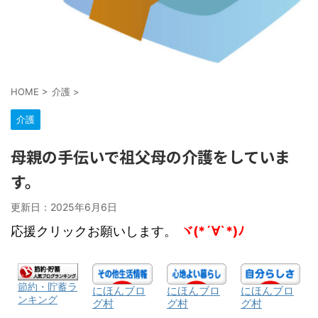
HOME
>
介護
>
介護
母親の手伝いで祖父母の介護をしていま
す。
更新日：
2025年6月6日
応援クリックお願いします。
ヾ(*´∀`*)ﾉ
節約・貯蓄ラ
にほんブロ
にほんブロ
にほんブロ
ンキング
グ村
グ村
グ村