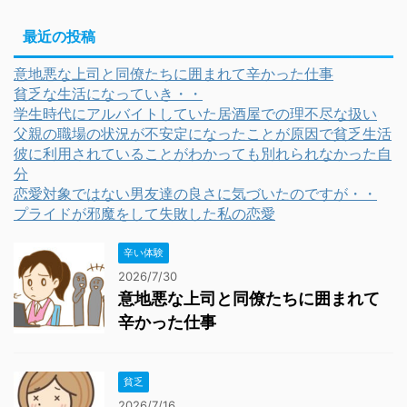
最近の投稿
意地悪な上司と同僚たちに囲まれて辛かった仕事
貧乏な生活になっていき・・
学生時代にアルバイトしていた居酒屋での理不尽な扱い
父親の職場の状況が不安定になったことが原因で貧乏生活
彼に利用されていることがわかっても別れられなかった自
分
恋愛対象ではない男友達の良さに気づいたのですが・・
プライドが邪魔をして失敗した私の恋愛
辛い体験
2026/7/30
意地悪な上司と同僚たちに囲まれて
辛かった仕事
貧乏
2026/7/16