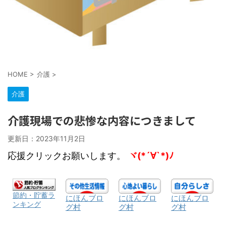
HOME
>
介護
>
介護
介護現場での悲惨な内容につきまして
更新日：
2023年11月2日
応援クリックお願いします。
ヾ(*´∀`*)ﾉ
節約・貯蓄ラ
にほんブロ
にほんブロ
にほんブロ
ンキング
グ村
グ村
グ村