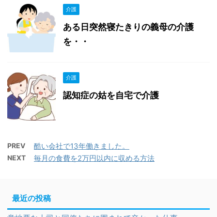
介護
ある日突然寝たきりの義母の介護
を・・
介護
認知症の姑を自宅で介護
PREV
酷い会社で13年働きました。
NEXT
毎月の食費を2万円以内に収める方法
最近の投稿