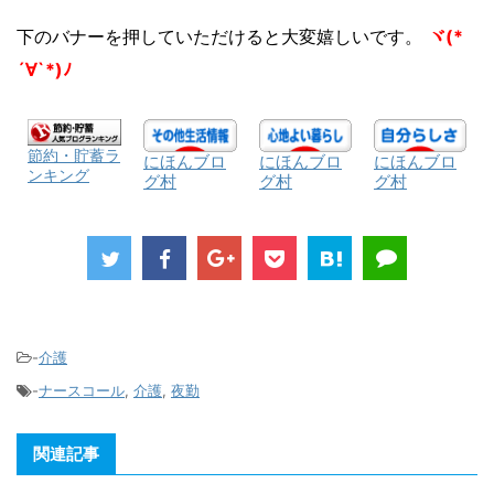
下のバナーを押していただけると大変嬉しいです。
ヾ(*
´∀`*)ﾉ
節約・貯蓄ラ
にほんブロ
にほんブロ
にほんブロ
ンキング
グ村
グ村
グ村
-
介護
-
ナースコール
,
介護
,
夜勤
関連記事