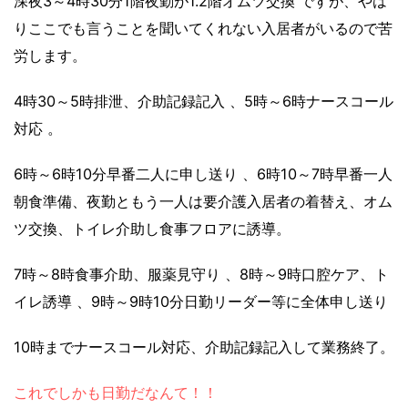
深夜3～4時30分1階夜勤が1.2階オムツ交換 ですが、やは
りここでも言うことを聞いてくれない入居者がいるので苦
労します。
4時30～5時排泄、介助記録記入 、5時～6時ナースコール
対応 。
6時～6時10分早番二人に申し送り 、6時10～7時早番一人
朝食準備、夜勤ともう一人は要介護入居者の着替え、オム
ツ交換、トイレ介助し食事フロアに誘導。
7時～8時食事介助、服薬見守り 、8時～9時口腔ケア、ト
イレ誘導 、9時～9時10分日勤リーダー等に全体申し送り
10時までナースコール対応、介助記録記入して業務終了。
これでしかも日勤だなんて！！