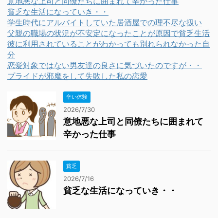
意地悪な上司と同僚たちに囲まれて辛かった仕事
貧乏な生活になっていき・・
学生時代にアルバイトしていた居酒屋での理不尽な扱い
父親の職場の状況が不安定になったことが原因で貧乏生活
彼に利用されていることがわかっても別れられなかった自
分
恋愛対象ではない男友達の良さに気づいたのですが・・
プライドが邪魔をして失敗した私の恋愛
辛い体験
2026/7/30
意地悪な上司と同僚たちに囲まれて
辛かった仕事
貧乏
2026/7/16
貧乏な生活になっていき・・