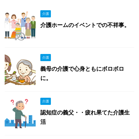
介護
介護ホームのイベントでの不祥事。
介護
義母の介護で心身ともにボロボロ
に。
介護
認知症の義父・・疲れ果てた介護生
活