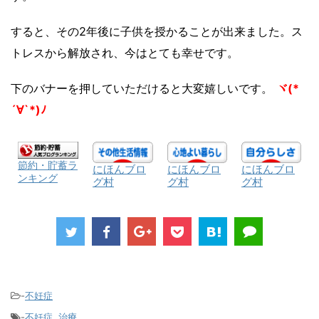
すると、その2年後に子供を授かることが出来ました。ス
トレスから解放され、今はとても幸せです。
下のバナーを押していただけると大変嬉しいです。
ヾ(*
´∀`*)ﾉ
節約・貯蓄ラ
にほんブロ
にほんブロ
にほんブロ
ンキング
グ村
グ村
グ村
-
不妊症
-
不妊症
,
治療