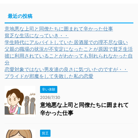
最近の投稿
意地悪な上司と同僚たちに囲まれて辛かった仕事
貧乏な生活になっていき・・
学生時代にアルバイトしていた居酒屋での理不尽な扱い
父親の職場の状況が不安定になったことが原因で貧乏生活
彼に利用されていることがわかっても別れられなかった自
分
恋愛対象ではない男友達の良さに気づいたのですが・・
プライドが邪魔をして失敗した私の恋愛
辛い体験
2026/7/30
意地悪な上司と同僚たちに囲まれて
辛かった仕事
貧乏