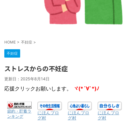
HOME
>
不妊症
>
不妊症
ストレスからの不妊症
更新日：
2025年8月14日
応援クリックお願いします。
ヾ(*´∀`*)ﾉ
節約・貯蓄ラ
にほんブロ
にほんブロ
にほんブロ
ンキング
グ村
グ村
グ村