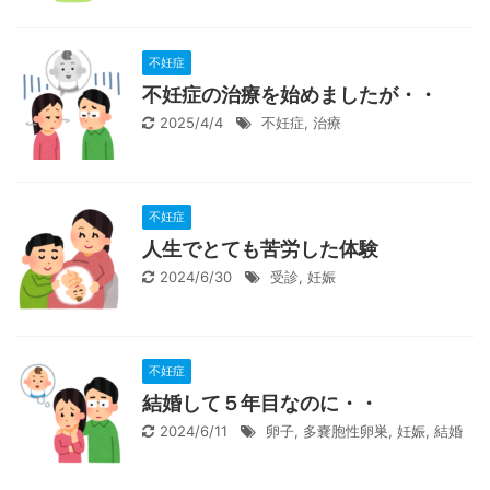
不妊症
不妊症の治療を始めましたが・・
2025/4/4
不妊症
,
治療
不妊症
人生でとても苦労した体験
2024/6/30
受診
,
妊娠
不妊症
結婚して５年目なのに・・
2024/6/11
卵子
,
多嚢胞性卵巣
,
妊娠
,
結婚