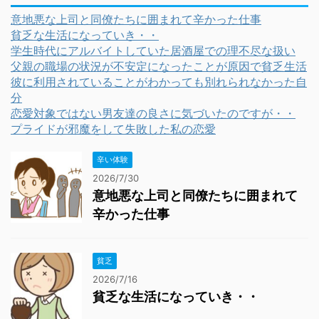
意地悪な上司と同僚たちに囲まれて辛かった仕事
貧乏な生活になっていき・・
学生時代にアルバイトしていた居酒屋での理不尽な扱い
父親の職場の状況が不安定になったことが原因で貧乏生活
彼に利用されていることがわかっても別れられなかった自
分
恋愛対象ではない男友達の良さに気づいたのですが・・
プライドが邪魔をして失敗した私の恋愛
辛い体験
2026/7/30
意地悪な上司と同僚たちに囲まれて
辛かった仕事
貧乏
2026/7/16
貧乏な生活になっていき・・