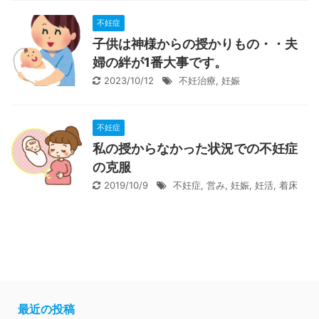
不妊症
子供は神様からの授かりもの・・夫
婦の絆が1番大事です。
2023/10/12
不妊治療
,
妊娠
不妊症
私の授からなかった状況での不妊症
の克服
2019/10/9
不妊症
,
営み
,
妊娠
,
妊活
,
着床
最近の投稿