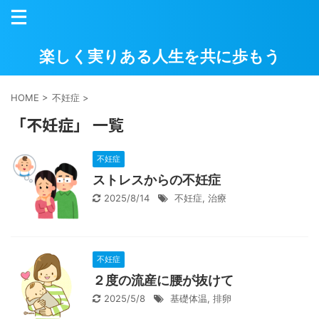
楽しく実りある人生を共に歩もう
HOME
>
不妊症
>
「不妊症」 一覧
不妊症
ストレスからの不妊症
2025/8/14
不妊症
,
治療
不妊症
２度の流産に腰が抜けて
2025/5/8
基礎体温
,
排卵