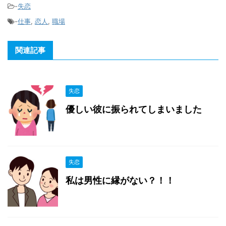
-
失恋
-
仕事
,
恋人
,
職場
関連記事
失恋
優しい彼に振られてしまいました
失恋
私は男性に縁がない？！！