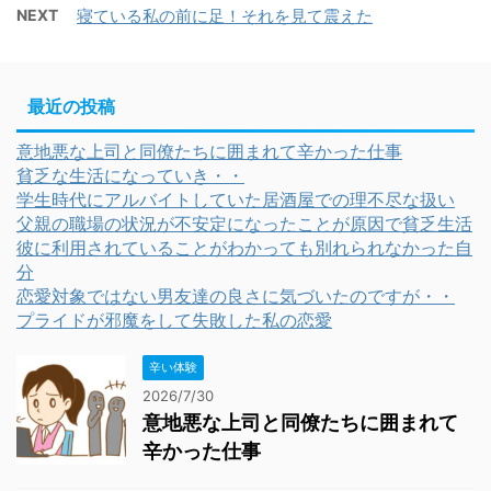
NEXT
寝ている私の前に足！それを見て震えた
最近の投稿
意地悪な上司と同僚たちに囲まれて辛かった仕事
貧乏な生活になっていき・・
学生時代にアルバイトしていた居酒屋での理不尽な扱い
父親の職場の状況が不安定になったことが原因で貧乏生活
彼に利用されていることがわかっても別れられなかった自
分
恋愛対象ではない男友達の良さに気づいたのですが・・
プライドが邪魔をして失敗した私の恋愛
辛い体験
2026/7/30
意地悪な上司と同僚たちに囲まれて
辛かった仕事