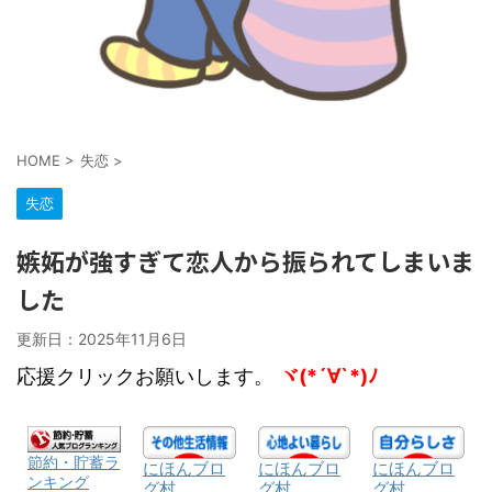
HOME
>
失恋
>
失恋
嫉妬が強すぎて恋人から振られてしまいま
した
更新日：
2025年11月6日
応援クリックお願いします。
ヾ(*´∀`*)ﾉ
節約・貯蓄ラ
にほんブロ
にほんブロ
にほんブロ
ンキング
グ村
グ村
グ村