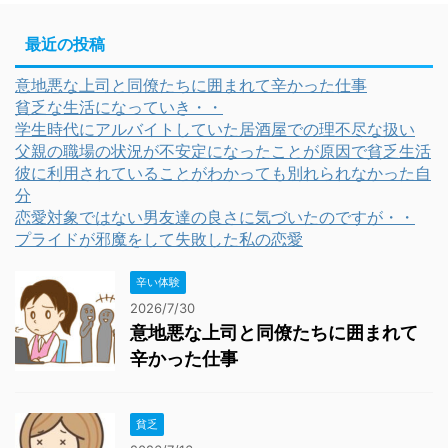
最近の投稿
意地悪な上司と同僚たちに囲まれて辛かった仕事
貧乏な生活になっていき・・
学生時代にアルバイトしていた居酒屋での理不尽な扱い
父親の職場の状況が不安定になったことが原因で貧乏生活
彼に利用されていることがわかっても別れられなかった自
分
恋愛対象ではない男友達の良さに気づいたのですが・・
プライドが邪魔をして失敗した私の恋愛
辛い体験
2026/7/30
意地悪な上司と同僚たちに囲まれて
辛かった仕事
貧乏