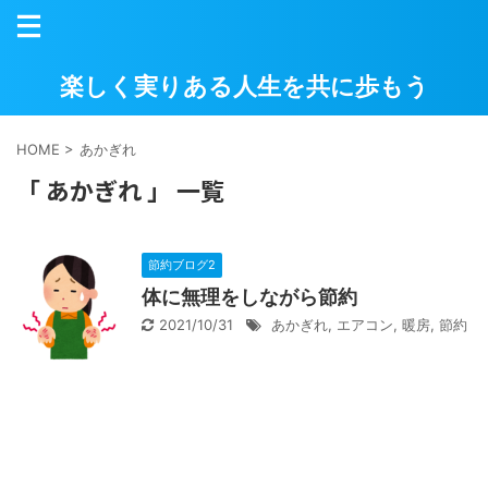
楽しく実りある人生を共に歩もう
HOME
>
あかぎれ
「 あかぎれ 」 一覧
節約ブログ2
体に無理をしながら節約
2021/10/31
あかぎれ
,
エアコン
,
暖房
,
節約