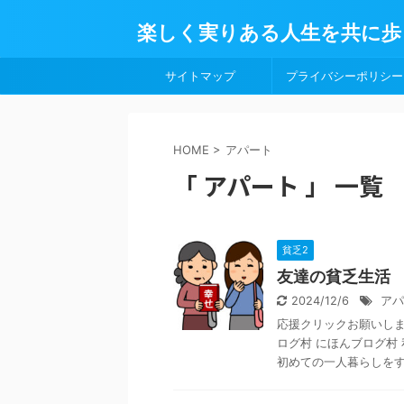
楽しく実りある人生を共に歩
サイトマップ
プライバシーポリシー
HOME
>
アパート
「 アパート 」 一覧
貧乏2
友達の貧乏生活
2024/12/6
アパ
応援クリックお願いします
ログ村 にほんブログ村
初めての一人暮らしをする 