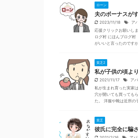
ローン
夫のボーナスが
2023/11/18
ア
応援クリックお願いします
ログ村 にほんブログ村
がいいと言ったのですが .
貧乏2
私が子供の頃よ
2021/11/17
ア
私が生まれ育った実家は
穴が開いても買ってもら
た。 洋服や靴は近所の子
貧乏
彼氏に完全に騙
2021/2/16
アパ