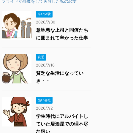
プライドが邪魔をして失敗した私の恋愛
辛い体験
2026/7/30
意地悪な上司と同僚たち
に囲まれて辛かった仕事
貧乏
2026/7/16
貧乏な生活になってい
き・・
酷い会社
2026/7/2
学生時代にアルバイトし
ていた居酒屋での理不尽
な扱い