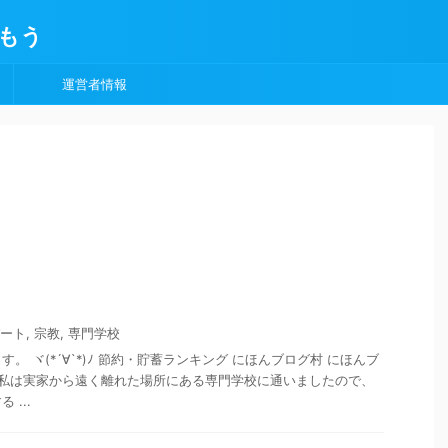
もう
運営者情報
ート
,
宗教
,
専門学校
。 ヾ(*´∀`*)ﾉ 節約・貯蓄ランキング にほんブログ村 にほんブ
 私は実家から遠く離れた場所にある専門学校に通いましたので、
...