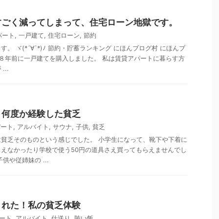
すごく減ってしまって、住宅ローン地獄です。
パート
,
一戸建て
,
住宅ローン
,
節約
。 ヾ(*´∀`*)ﾉ 節約・貯蓄ランキング にほんブログ村 にほんブ
 ８年前に一戸建てを購入しました。 私は賃貸アパートに暮らす方
..
り何度か経験した貧乏
パート
,
アルバイト
,
サウナ
,
子供
,
貧乏
貧乏そのものという感じでした。 小学生になって、靴下や下着に
えなかったり学校で使う50円の道具さえ買ってもらえませんでし
供や従姉妹の ...
された！私の貧乏体験
ート
,
アルバイト
,
仕送り
,
賄い飯