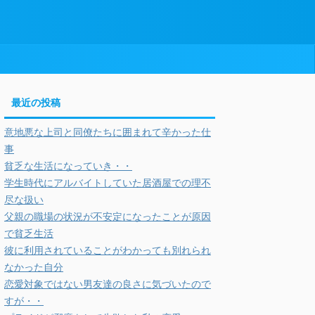
最近の投稿
意地悪な上司と同僚たちに囲まれて辛かった仕
事
貧乏な生活になっていき・・
学生時代にアルバイトしていた居酒屋での理不
尽な扱い
父親の職場の状況が不安定になったことが原因
で貧乏生活
彼に利用されていることがわかっても別れられ
なかった自分
恋愛対象ではない男友達の良さに気づいたので
すが・・