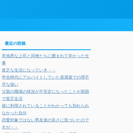
最近の投稿
意地悪な上司と同僚たちに囲まれて辛かった仕
事
貧乏な生活になっていき・・
学生時代にアルバイトしていた居酒屋での理不
尽な扱い
父親の職場の状況が不安定になったことが原因
で貧乏生活
彼に利用されていることがわかっても別れられ
なかった自分
恋愛対象ではない男友達の良さに気づいたので
すが・・