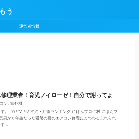
もう
運営者情報
れ修理業者！育児ノイローゼ！自分で謝ってよ
コン
,
室外機
。 ヾ(*´∀`*)ﾉ 節約・貯蓄ランキング にほんブログ村 にほんブ
 長男が６年生だった猛暑の夏のエアコン修理にまつわる忘れられ
...