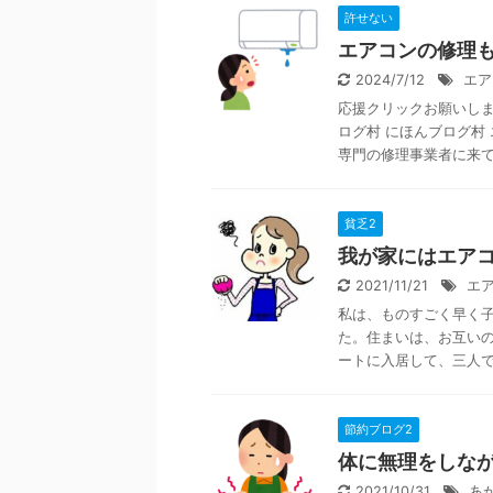
許せない
エアコンの修理
2024/7/12
エア
応援クリックお願いします
ログ村 にほんブログ村
専門の修理事業者に来ても 
貧乏2
我が家にはエア
2021/11/21
エ
私は、ものすごく早く子
た。住まいは、お互い
ートに入居して、三人で生
節約ブログ2
体に無理をしな
2021/10/31
あ