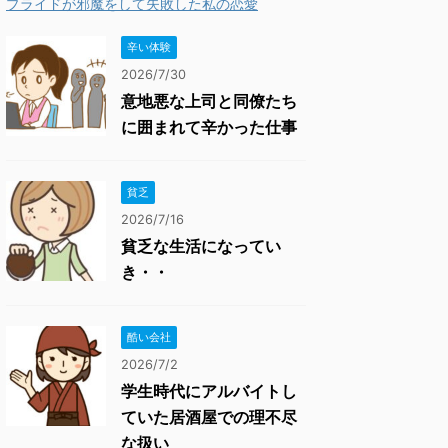
プライドが邪魔をして失敗した私の恋愛
辛い体験
2026/7/30
意地悪な上司と同僚たち
に囲まれて辛かった仕事
貧乏
2026/7/16
貧乏な生活になってい
き・・
酷い会社
2026/7/2
学生時代にアルバイトし
ていた居酒屋での理不尽
な扱い