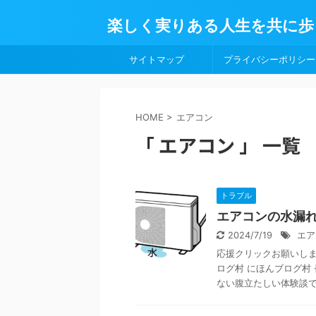
楽しく実りある人生を共に歩
サイトマップ
プライバシーポリシー
HOME
>
エアコン
「 エアコン 」 一覧
トラブル
エアコンの水漏
2024/7/19
エア
応援クリックお願いします
ログ村 にほんブログ村
ない腹立たしい体験談です 