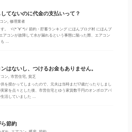
もしてないのに代金の支払いって？
コン
,
修理業者
。 ヾ(*´∀`*)ﾉ 節約・貯蓄ランキング にほんブログ村 にほんブ
 エアコンが故障して水が漏れるという事態に陥った際、エアコン
...
コンはないし、つけるお金もありません。
アコン
,
市営住宅
,
貧乏
供を授かってしまったので、元夫は当時まだ17歳だったりしまし
の実家を点々とした後、市営住宅とゆう家賃数千円のオンボロアパ
活していました ...
がら節約
かぎれ
,
エアコン
,
暖房
,
節約