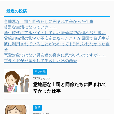
最近の投稿
意地悪な上司と同僚たちに囲まれて辛かった仕事
貧乏な生活になっていき・・
学生時代にアルバイトしていた居酒屋での理不尽な扱い
父親の職場の状況が不安定になったことが原因で貧乏生活
彼に利用されていることがわかっても別れられなかった自
分
恋愛対象ではない男友達の良さに気づいたのですが・・
プライドが邪魔をして失敗した私の恋愛
辛い体験
2026/7/30
意地悪な上司と同僚たちに囲まれて
辛かった仕事
貧乏