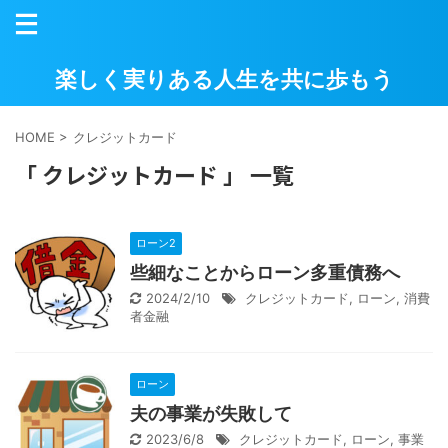
楽しく実りある人生を共に歩もう
HOME
>
クレジットカード
「 クレジットカード 」 一覧
ローン2
些細なことからローン多重債務へ
2024/2/10
クレジットカード
,
ローン
,
消費
者金融
ローン
夫の事業が失敗して
2023/6/8
クレジットカード
,
ローン
,
事業