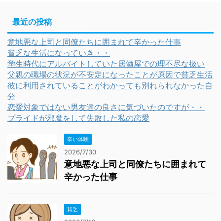
最近の投稿
意地悪な上司と同僚たちに囲まれて辛かった仕事
貧乏な生活になっていき・・
学生時代にアルバイトしていた居酒屋での理不尽な扱い
父親の職場の状況が不安定になったことが原因で貧乏生活
彼に利用されていることがわかっても別れられなかった自
分
恋愛対象ではない男友達の良さに気づいたのですが・・
プライドが邪魔をして失敗した私の恋愛
辛い体験
2026/7/30
意地悪な上司と同僚たちに囲まれて
辛かった仕事
貧乏