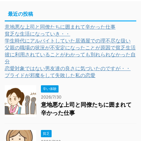
最近の投稿
意地悪な上司と同僚たちに囲まれて辛かった仕事
貧乏な生活になっていき・・
学生時代にアルバイトしていた居酒屋での理不尽な扱い
父親の職場の状況が不安定になったことが原因で貧乏生活
彼に利用されていることがわかっても別れられなかった自
分
恋愛対象ではない男友達の良さに気づいたのですが・・
プライドが邪魔をして失敗した私の恋愛
辛い体験
2026/7/30
意地悪な上司と同僚たちに囲まれて
辛かった仕事
貧乏