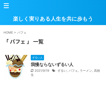
楽しく実りある人生を共に歩もう
HOME
>
パフェ
「 パフェ 」 一覧
ずるい人
我慢ならないずるい人
2021/9/19
ずるい
,
パフェ
,
ラーメン
,
高校
生