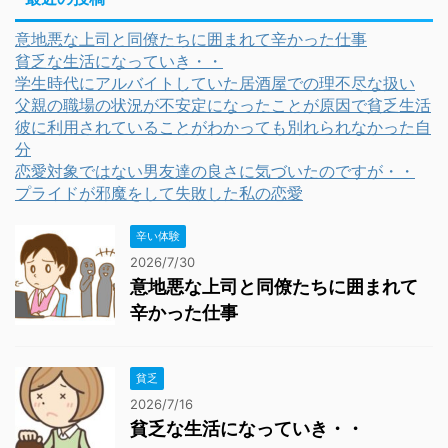
意地悪な上司と同僚たちに囲まれて辛かった仕事
貧乏な生活になっていき・・
学生時代にアルバイトしていた居酒屋での理不尽な扱い
父親の職場の状況が不安定になったことが原因で貧乏生活
彼に利用されていることがわかっても別れられなかった自
分
恋愛対象ではない男友達の良さに気づいたのですが・・
プライドが邪魔をして失敗した私の恋愛
辛い体験
2026/7/30
意地悪な上司と同僚たちに囲まれて
辛かった仕事
貧乏
2026/7/16
貧乏な生活になっていき・・