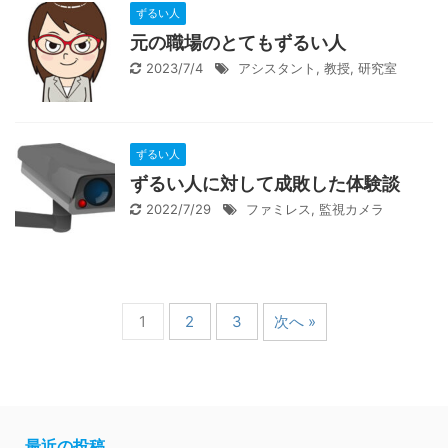
ずるい人
元の職場のとてもずるい人
2023/7/4
アシスタント
,
教授
,
研究室
ずるい人
ずるい人に対して成敗した体験談
2022/7/29
ファミレス
,
監視カメラ
1
2
3
次へ »
最近の投稿