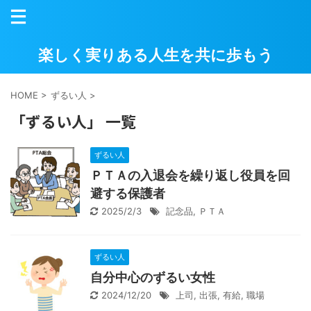
楽しく実りある人生を共に歩もう
HOME
>
ずるい人
>
「ずるい人」 一覧
ずるい人
ＰＴＡの入退会を繰り返し役員を回
避する保護者
2025/2/3
記念品
,
ＰＴＡ
ずるい人
自分中心のずるい女性
2024/12/20
上司
,
出張
,
有給
,
職場