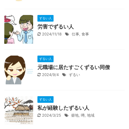
ずるい人
労害でずるい人
2024/11/18
仕事
,
食事
ずるい人
元職場に居たすごくずるい同僚
2024/9/4
ずるい
ずるい人
私が経験したずるい人
2024/3/25
僻地
,
噂
,
地域