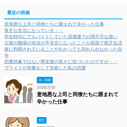
最近の投稿
意地悪な上司と同僚たちに囲まれて辛かった仕事
貧乏な生活になっていき・・
学生時代にアルバイトしていた居酒屋での理不尽な扱い
父親の職場の状況が不安定になったことが原因で貧乏生活
彼に利用されていることがわかっても別れられなかった自
分
恋愛対象ではない男友達の良さに気づいたのですが・・
プライドが邪魔をして失敗した私の恋愛
辛い体験
2026/7/30
意地悪な上司と同僚たちに囲まれて
辛かった仕事
貧乏