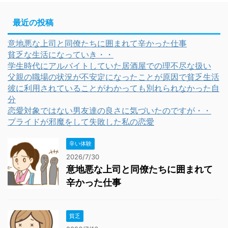
最近の投稿
意地悪な上司と同僚たちに囲まれて辛かった仕事
貧乏な生活になっていき・・
学生時代にアルバイトしていた居酒屋での理不尽な扱い
父親の職場の状況が不安定になったことが原因で貧乏生活
彼に利用されていることがわかっても別れられなかった自
分
恋愛対象ではない男友達の良さに気づいたのですが・・
プライドが邪魔をして失敗した私の恋愛
辛い体験
2026/7/30
意地悪な上司と同僚たちに囲まれて
辛かった仕事
貧乏