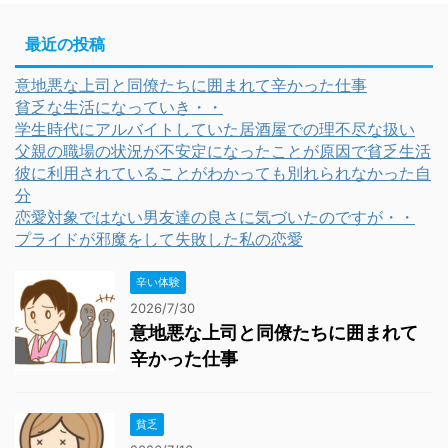
最近の投稿
意地悪な上司と同僚たちに囲まれて辛かった仕事
貧乏な生活になっていき・・
学生時代にアルバイトしていた居酒屋での理不尽な扱い
父親の職場の状況が不安定になったことが原因で貧乏生活
彼に利用されていることがわかっても別れられなかった自
分
恋愛対象ではない男友達の良さに気づいたのですが・・
プライドが邪魔をして失敗した私の恋愛
辛い体験
2026/7/30
意地悪な上司と同僚たちに囲まれて
辛かった仕事
貧乏