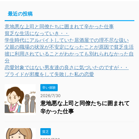
最近の投稿
意地悪な上司と同僚たちに囲まれて辛かった仕事
貧乏な生活になっていき・・
学生時代にアルバイトしていた居酒屋での理不尽な扱い
父親の職場の状況が不安定になったことが原因で貧乏生活
彼に利用されていることがわかっても別れられなかった自
分
恋愛対象ではない男友達の良さに気づいたのですが・・
プライドが邪魔をして失敗した私の恋愛
辛い体験
2026/7/30
意地悪な上司と同僚たちに囲まれて
辛かった仕事
貧乏