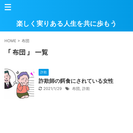
楽しく実りある人生を共に歩もう
HOME
>
布団
「 布団 」 一覧
詐欺
詐欺師の餌食にされている女性
2021/1/29
布団
,
詐欺