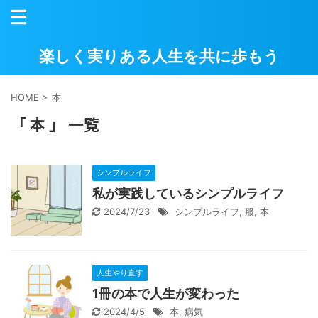
楽しく実りある人生を共に歩もう
HOME
>
本
「 本 」 一覧
シンプルライフ
私が実践しているシンプルライフ
2024/7/23
シンプルライフ
,
服
,
本
人生やり直す
1冊の本で人生が変わった
2024/4/5
本
,
病気