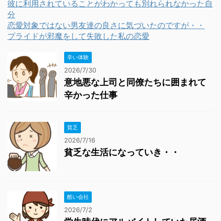
彼に利用されていることがわかっても別れられなかった自
分
恋愛対象ではない男友達の良さに気づいたのですが・・
プライドが邪魔をして失敗した私の恋愛
辛い体験
2026/7/30
意地悪な上司と同僚たちに囲まれて
辛かった仕事
貧乏
2026/7/16
貧乏な生活になっていき・・
酷い会社
2026/7/2