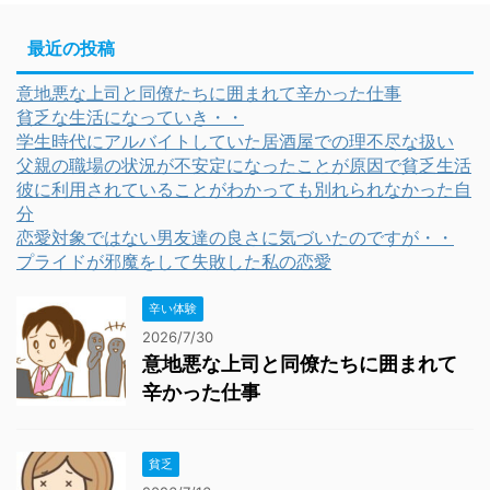
最近の投稿
意地悪な上司と同僚たちに囲まれて辛かった仕事
貧乏な生活になっていき・・
学生時代にアルバイトしていた居酒屋での理不尽な扱い
父親の職場の状況が不安定になったことが原因で貧乏生活
彼に利用されていることがわかっても別れられなかった自
分
恋愛対象ではない男友達の良さに気づいたのですが・・
プライドが邪魔をして失敗した私の恋愛
辛い体験
2026/7/30
意地悪な上司と同僚たちに囲まれて
辛かった仕事
貧乏