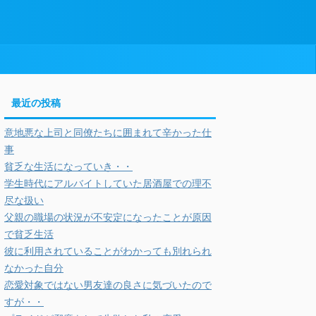
最近の投稿
意地悪な上司と同僚たちに囲まれて辛かった仕
事
貧乏な生活になっていき・・
学生時代にアルバイトしていた居酒屋での理不
尽な扱い
父親の職場の状況が不安定になったことが原因
で貧乏生活
彼に利用されていることがわかっても別れられ
なかった自分
恋愛対象ではない男友達の良さに気づいたので
すが・・