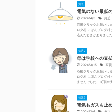
貧乏
電気のない最低
2024/4/3
貧乏
応援クリックお願いします
ログ村 にほんブログ村
込んだときがありました。 
貧乏2
母は学校への支
2024/3/15
家賃
応援クリックお願いします
ログ村 にほんブログ村
ませんでした。 町営の安 
貧乏2
電気もガスも止
2024/2/6
ガス