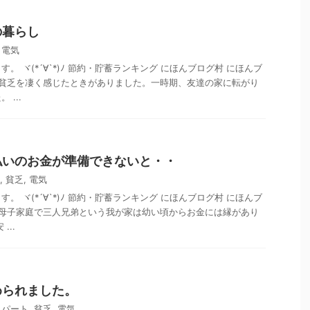
の暮らし
,
電気
。 ヾ(*´∀`*)ﾉ 節約・貯蓄ランキング にほんブログ村 にほんブ
 貧乏を凄く感じたときがありました。一時期、友達の家に転がり
...
払いのお金が準備できないと・・
,
貧乏
,
電気
。 ヾ(*´∀`*)ﾉ 節約・貯蓄ランキング にほんブログ村 にほんブ
 母子家庭で三人兄弟という我が家は幼い頃からお金には縁があり
...
められました。
,
パート
,
貧乏
,
電気