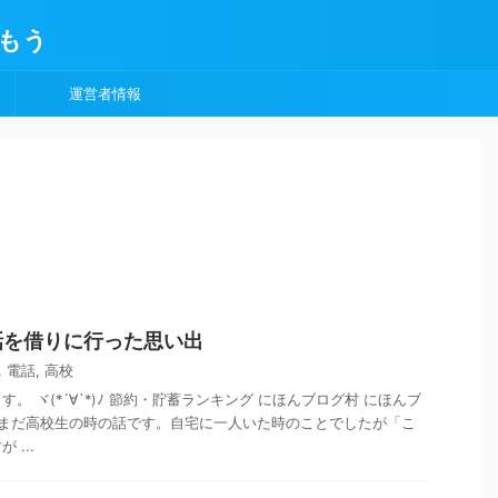
もう
運営者情報
話を借りに行った思い出
,
電話
,
高校
。 ヾ(*´∀`*)ﾉ 節約・貯蓄ランキング にほんブログ村 にほんブ
 まだ高校生の時の話です。自宅に一人いた時のことでしたが「こ
...