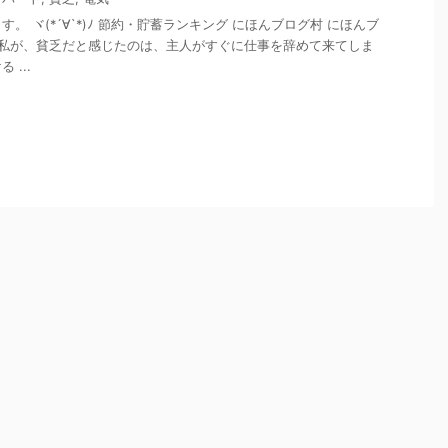
。 ヾ(*´∀`*)ﾉ 節約・貯蓄ランキング にほんブログ村 にほんブ
 私が、貧乏だと感じたのは、主人がすぐに仕事を辞めて来てしま
...