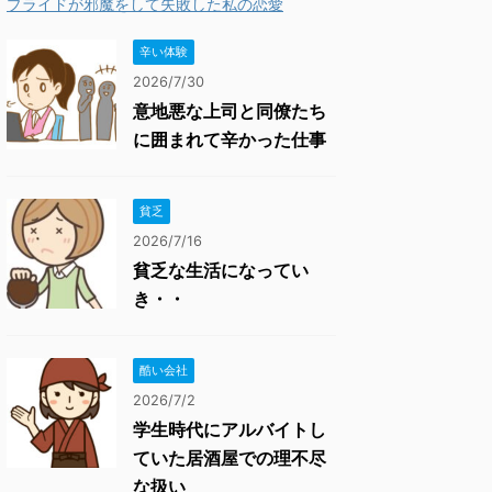
プライドが邪魔をして失敗した私の恋愛
辛い体験
2026/7/30
意地悪な上司と同僚たち
に囲まれて辛かった仕事
貧乏
2026/7/16
貧乏な生活になってい
き・・
酷い会社
2026/7/2
学生時代にアルバイトし
ていた居酒屋での理不尽
な扱い