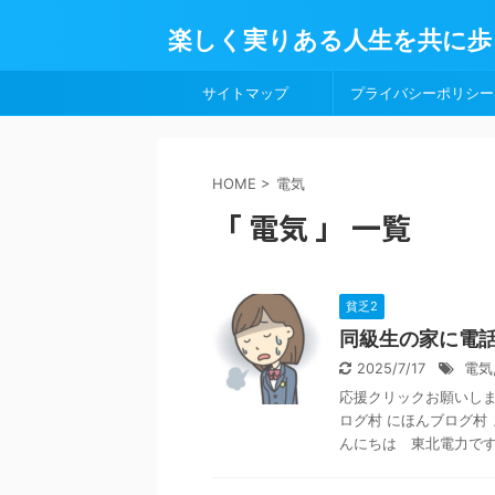
楽しく実りある人生を共に歩
サイトマップ
プライバシーポリシー
HOME
>
電気
「 電気 」 一覧
貧乏2
同級生の家に電
2025/7/17
電気
応援クリックお願いします
ログ村 にほんブログ村
んにちは 東北電力ですが 