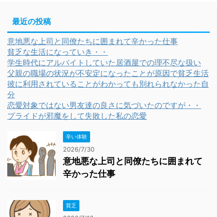
最近の投稿
意地悪な上司と同僚たちに囲まれて辛かった仕事
貧乏な生活になっていき・・
学生時代にアルバイトしていた居酒屋での理不尽な扱い
父親の職場の状況が不安定になったことが原因で貧乏生活
彼に利用されていることがわかっても別れられなかった自
分
恋愛対象ではない男友達の良さに気づいたのですが・・
プライドが邪魔をして失敗した私の恋愛
辛い体験
2026/7/30
意地悪な上司と同僚たちに囲まれて
辛かった仕事
貧乏