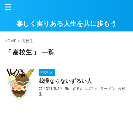
楽しく実りある人生を共に歩もう
HOME
>
高校生
「 高校生 」 一覧
ずるい人
我慢ならないずるい人
2021/9/19
ずるい
,
パフェ
,
ラーメン
,
高校
生