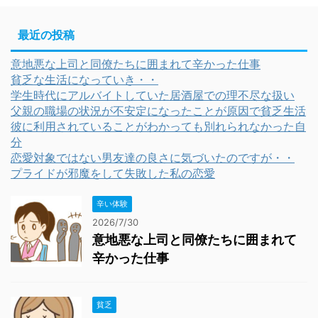
最近の投稿
意地悪な上司と同僚たちに囲まれて辛かった仕事
貧乏な生活になっていき・・
学生時代にアルバイトしていた居酒屋での理不尽な扱い
父親の職場の状況が不安定になったことが原因で貧乏生活
彼に利用されていることがわかっても別れられなかった自
分
恋愛対象ではない男友達の良さに気づいたのですが・・
プライドが邪魔をして失敗した私の恋愛
辛い体験
2026/7/30
意地悪な上司と同僚たちに囲まれて
辛かった仕事
貧乏