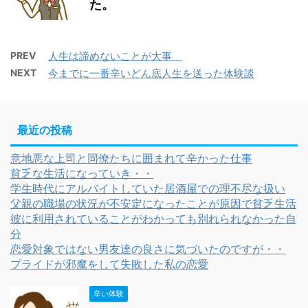
た。
PREV
人生は諦めないことが大事
NEXT
今までに一番辛いどん底人生を送った体験談
最近の投稿
意地悪な上司と同僚たちに囲まれて辛かった仕事
貧乏な生活になっていき・・
学生時代にアルバイトしていた居酒屋での理不尽な扱い
父親の職場の状況が不安定になったことが原因で貧乏生活
彼に利用されていることがわかっても別れられなかった自
分
恋愛対象ではない男友達の良さに気づいたのですが・・
プライドが邪魔をして失敗した私の恋愛
辛い体験