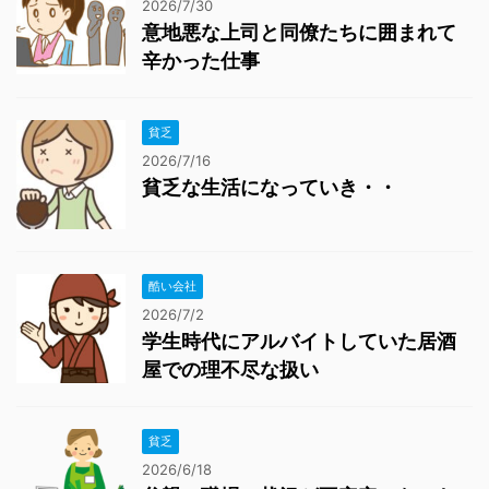
2026/7/30
意地悪な上司と同僚たちに囲まれて
辛かった仕事
貧乏
2026/7/16
貧乏な生活になっていき・・
酷い会社
2026/7/2
学生時代にアルバイトしていた居酒
屋での理不尽な扱い
貧乏
2026/6/18