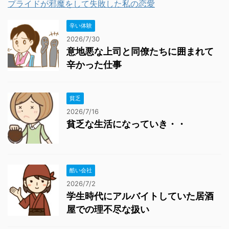
プライドが邪魔をして失敗した私の恋愛
辛い体験
2026/7/30
意地悪な上司と同僚たちに囲まれて
辛かった仕事
貧乏
2026/7/16
貧乏な生活になっていき・・
酷い会社
2026/7/2
学生時代にアルバイトしていた居酒
屋での理不尽な扱い