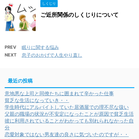
しくじり
ご近所関係のしくじりについて
PREV
眠りに関する悩み
NEXT
息子のおかげで人生やり直し
最近の投稿
意地悪な上司と同僚たちに囲まれて辛かった仕事
貧乏な生活になっていき・・
学生時代にアルバイトしていた居酒屋での理不尽な扱い
父親の職場の状況が不安定になったことが原因で貧乏生活
彼に利用されていることがわかっても別れられなかった自
分
恋愛対象ではない男友達の良さに気づいたのですが・・