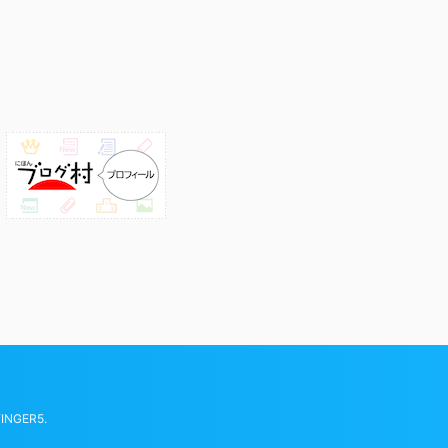
FINGER5
.