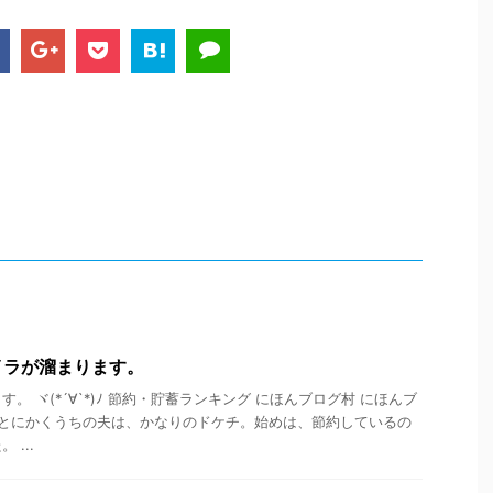
イラが溜まります。
。 ヾ(*´∀`*)ﾉ 節約・貯蓄ランキング にほんブログ村 にほんブ
 とにかくうちの夫は、かなりのドケチ。始めは、節約しているの
...