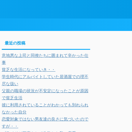
最近の投稿
意地悪な上司と同僚たちに囲まれて辛かった仕
事
貧乏な生活になっていき・・
学生時代にアルバイトしていた居酒屋での理不
尽な扱い
父親の職場の状況が不安定になったことが原因
で貧乏生活
彼に利用されていることがわかっても別れられ
なかった自分
恋愛対象ではない男友達の良さに気づいたので
すが・・