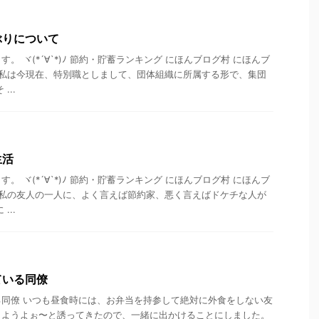
ぶりについて
。 ヾ(*´∀`*)ﾉ 節約・貯蓄ランキング にほんブログ村 にほんブ
 私は今現在、特別職としまして、団体組織に所属する形で、集団
...
生活
。 ヾ(*´∀`*)ﾉ 節約・貯蓄ランキング にほんブログ村 にほんブ
 私の友人の一人に、よく言えば節約家、悪く言えばドケチな人が
...
ている同僚
同僚 いつも昼食時には、お弁当を持参して絶対に外食をしない友
しようよぉ〜と誘ってきたので、一緒に出かけることにしました。