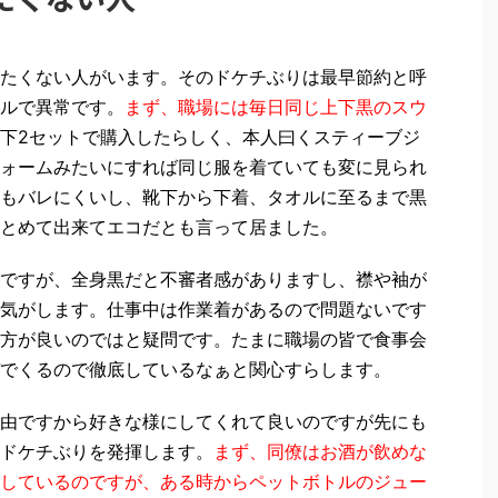
たくない人がいます。そのドケチぶりは最早節約と呼
ルで異常です。
まず、職場には毎日同じ上下黒のスウ
下2セットで購入したらしく、本人曰くスティーブジ
ォームみたいにすれば同じ服を着ていても変に見られ
もバレにくいし、靴下から下着、タオルに至るまで黒
とめて出来てエコだとも言って居ました。
ですが、全身黒だと不審者感がありますし、襟や袖が
気がします。仕事中は作業着があるので問題ないです
方が良いのではと疑問です。たまに職場の皆で食事会
でくるので徹底しているなぁと関心すらします。
由ですから好きな様にしてくれて良いのですが先にも
ドケチぶりを発揮します。
まず、同僚はお酒が飲めな
しているのですが、ある時からペットボトルのジュー