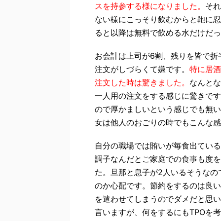
スを持参する様になりました。
それ
ない様にこっそり飲むからと鞄に忍
ると以降は無料で飲める水だけだっ
お会計は上司が6割、残りを皆で折
注文がしづらくて嫌です。
特に居酒
注文した時は驚きました。
なんとな
一人用の注文をする感じに驚きです
ので厚かましいという感じでも無い
女は他人のおごりの時でもこんな感
自分の職場では賄いが毎食出ている
調子なんだとご家庭での食事も度を
た。旦那と息子が2人いるそうなの
のか心配です。節約をするのは良い
を遣わせてしまうのでダメだと思い
言いますが、何をするにもTPOを