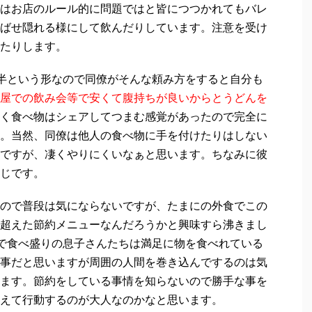
はお店のルール的に問題ではと皆につつかれてもバレ
ばせ隠れる様にして飲んだりしています。注意を受け
たりします。
半という形なので同僚がそんな頼み方をすると自分も
屋での飲み会等で安くて腹持ちが良いからとうどんを
く食べ物はシェアしてつまむ感覚があったので完全に
。当然、同僚は他人の食べ物に手を付けたりはしない
ですが、凄くやりにくいなぁと思います。ちなみに彼
じです。
ので普段は気にならないですが、たまにの外食でこの
超えた節約メニューなんだろうかと興味すら沸きまし
で食べ盛りの息子さんたちは満足に物を食べれている
事だと思いますが周囲の人間を巻き込んでするのは気
ます。節約をしている事情を知らないので勝手な事を
考えて行動するのが大人なのかなと思います。