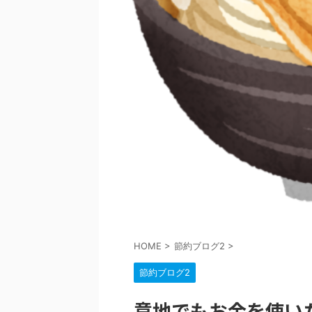
HOME
>
節約ブログ2
>
節約ブログ2
意地でもお金を使い