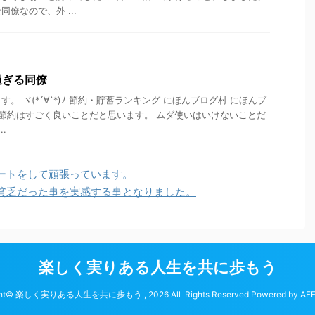
僚なので、外 ...
過ぎる同僚
。 ヾ(*´∀`*)ﾉ 節約・貯蓄ランキング にほんブログ村 にほんブ
 節約はすごく良いことだと思います。 ムダ使いはいけないことだ
.
ートをして頑張っています。
貧乏だった事を実感する事となりました。
楽しく実りある人生を共に歩もう
ght© 楽しく実りある人生を共に歩もう , 2026 All Rights Reserved Powered by
AF