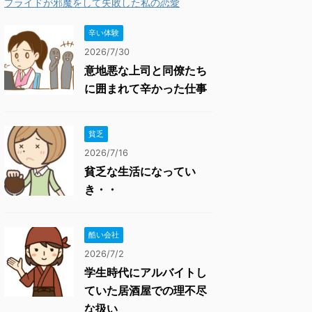
プライドが邪魔をして失敗した私の恋愛
辛い体験
2026/7/30
意地悪な上司と同僚たち
に囲まれて辛かった仕事
貧乏
2026/7/16
貧乏な生活になってい
き・・
酷い会社
2026/7/2
学生時代にアルバイトし
ていた居酒屋での理不尽
な扱い