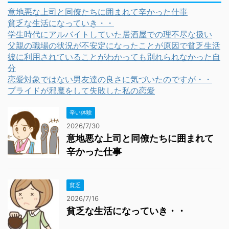
意地悪な上司と同僚たちに囲まれて辛かった仕事
貧乏な生活になっていき・・
学生時代にアルバイトしていた居酒屋での理不尽な扱い
父親の職場の状況が不安定になったことが原因で貧乏生活
彼に利用されていることがわかっても別れられなかった自
分
恋愛対象ではない男友達の良さに気づいたのですが・・
プライドが邪魔をして失敗した私の恋愛
辛い体験
2026/7/30
意地悪な上司と同僚たちに囲まれて
辛かった仕事
貧乏
2026/7/16
貧乏な生活になっていき・・