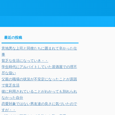
最近の投稿
意地悪な上司と同僚たちに囲まれて辛かった仕
事
貧乏な生活になっていき・・
学生時代にアルバイトしていた居酒屋での理不
尽な扱い
父親の職場の状況が不安定になったことが原因
で貧乏生活
彼に利用されていることがわかっても別れられ
なかった自分
恋愛対象ではない男友達の良さに気づいたので
すが・・