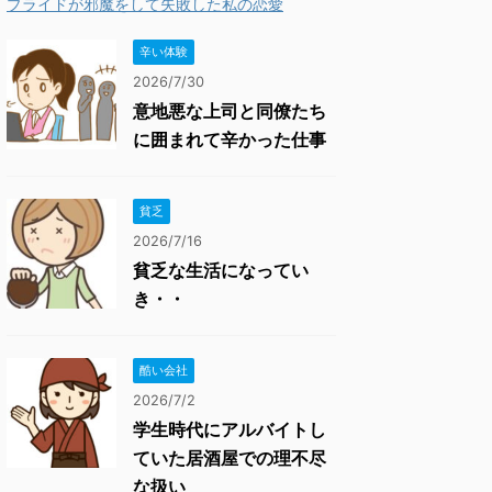
プライドが邪魔をして失敗した私の恋愛
辛い体験
2026/7/30
意地悪な上司と同僚たち
に囲まれて辛かった仕事
貧乏
2026/7/16
貧乏な生活になってい
き・・
酷い会社
2026/7/2
学生時代にアルバイトし
ていた居酒屋での理不尽
な扱い