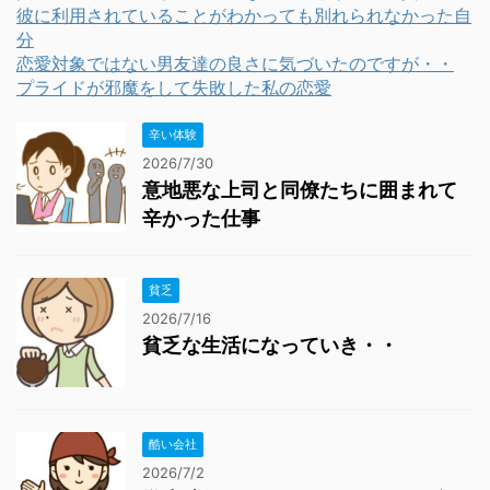
彼に利用されていることがわかっても別れられなかった自
分
恋愛対象ではない男友達の良さに気づいたのですが・・
プライドが邪魔をして失敗した私の恋愛
辛い体験
2026/7/30
意地悪な上司と同僚たちに囲まれて
辛かった仕事
貧乏
2026/7/16
貧乏な生活になっていき・・
酷い会社
2026/7/2