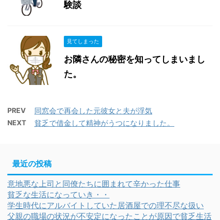
験談
見てしまった
お隣さんの秘密を知ってしまいまし
た。
PREV
同窓会で再会した元彼女と夫が浮気
NEXT
貧乏で借金して精神がうつになりました。
最近の投稿
意地悪な上司と同僚たちに囲まれて辛かった仕事
貧乏な生活になっていき・・
学生時代にアルバイトしていた居酒屋での理不尽な扱い
父親の職場の状況が不安定になったことが原因で貧乏生活