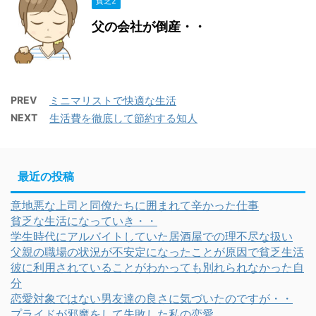
貧乏2
父の会社が倒産・・
PREV
ミニマリストで快適な生活
NEXT
生活費を徹底して節約する知人
最近の投稿
意地悪な上司と同僚たちに囲まれて辛かった仕事
貧乏な生活になっていき・・
学生時代にアルバイトしていた居酒屋での理不尽な扱い
父親の職場の状況が不安定になったことが原因で貧乏生活
彼に利用されていることがわかっても別れられなかった自
分
恋愛対象ではない男友達の良さに気づいたのですが・・
プライドが邪魔をして失敗した私の恋愛