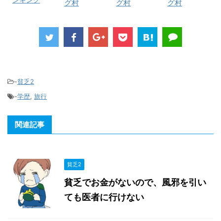
グ村
グ村
グ村
-
貧乏2
-
学歴
,
旅行
関連記事
貧乏2
貧乏でお金がないので、風邪を引い
ても医者に行けない