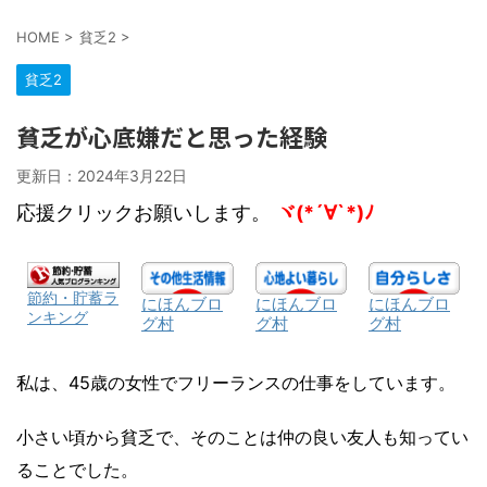
HOME
>
貧乏2
>
貧乏2
貧乏が心底嫌だと思った経験
更新日：
2024年3月22日
応援クリックお願いします。
ヾ(*´∀`*)ﾉ
節約・貯蓄ラ
にほんブロ
にほんブロ
にほんブロ
ンキング
グ村
グ村
グ村
私は、45歳の女性でフリーランスの仕事をしています。
小さい頃から貧乏で、そのことは仲の良い友人も知ってい
ることでした。