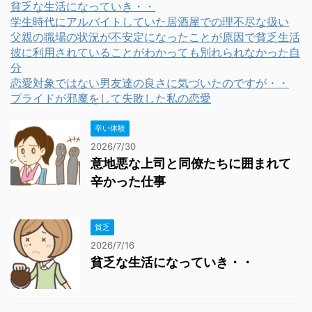
貧乏な生活になっていき・・
学生時代にアルバイトしていた居酒屋での理不尽な扱い
父親の職場の状況が不安定になったことが原因で貧乏生活
彼に利用されていることがわかっても別れられなかった自
分
恋愛対象ではない男友達の良さに気づいたのですが・・
プライドが邪魔をして失敗した私の恋愛
辛い体験
2026/7/30
意地悪な上司と同僚たちに囲まれて
辛かった仕事
貧乏
2026/7/16
貧乏な生活になっていき・・