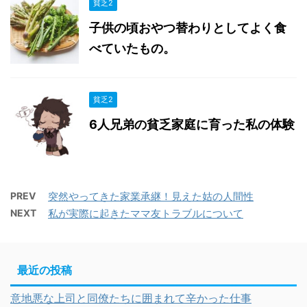
貧乏2
子供の頃おやつ替わりとしてよく食
べていたもの。
貧乏2
6人兄弟の貧乏家庭に育った私の体験
PREV
突然やってきた家業承継！見えた姑の人間性
NEXT
私が実際に起きたママ友トラブルについて
最近の投稿
意地悪な上司と同僚たちに囲まれて辛かった仕事