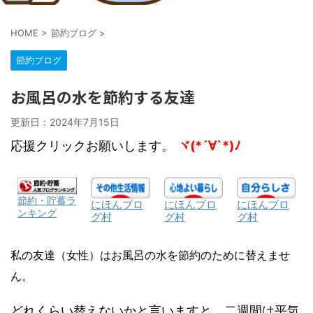
HOME
>
節約ブログ
>
節約ブログ
お風呂の水を節約する友達
更新日：
2024年7月15日
応援クリックお願いします。
ヾ(*´∀`*)ﾉ
節約・貯蓄ラ
にほんブロ
にほんブロ
にほんブロ
ンキング
グ村
グ村
グ村
私の友達（女性）はお風呂の水を節約のために替えませ
ん。
どれくらい替えないかと言いますと、二週間は平気