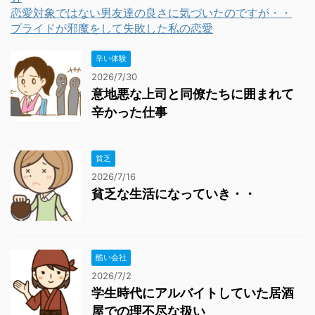
恋愛対象ではない男友達の良さに気づいたのですが・・
プライドが邪魔をして失敗した私の恋愛
辛い体験
2026/7/30
意地悪な上司と同僚たちに囲まれて
辛かった仕事
貧乏
2026/7/16
貧乏な生活になっていき・・
酷い会社
2026/7/2
学生時代にアルバイトしていた居酒
屋での理不尽な扱い