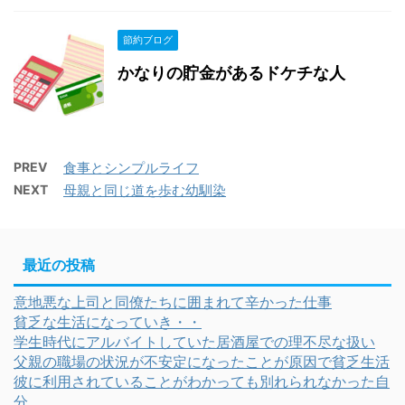
節約ブログ
かなりの貯金があるドケチな人
PREV
食事とシンプルライフ
NEXT
母親と同じ道を歩む幼馴染
最近の投稿
意地悪な上司と同僚たちに囲まれて辛かった仕事
貧乏な生活になっていき・・
学生時代にアルバイトしていた居酒屋での理不尽な扱い
父親の職場の状況が不安定になったことが原因で貧乏生活
彼に利用されていることがわかっても別れられなかった自
分