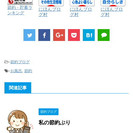
節約・貯蓄ラ
にほんブロ
にほんブロ
にほんブロ
ンキング
グ村
グ村
グ村
-
節約ブログ
-
お風呂
,
節約
関連記事
節約ブログ
私の節約ぶり