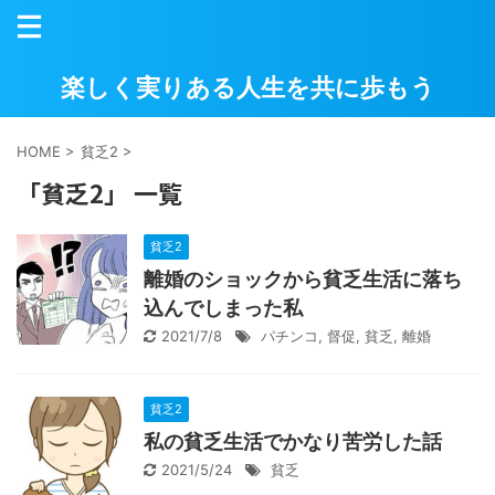
楽しく実りある人生を共に歩もう
HOME
>
貧乏2
>
「貧乏2」 一覧
貧乏2
離婚のショックから貧乏生活に落ち
込んでしまった私
2021/7/8
パチンコ
,
督促
,
貧乏
,
離婚
貧乏2
私の貧乏生活でかなり苦労した話
2021/5/24
貧乏