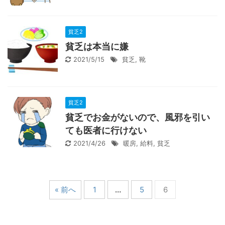
貧乏2
貧乏は本当に嫌
2021/5/15
貧乏
,
靴
貧乏2
貧乏でお金がないので、風邪を引い
ても医者に行けない
2021/4/26
暖房
,
給料
,
貧乏
« 前へ
1
…
5
6