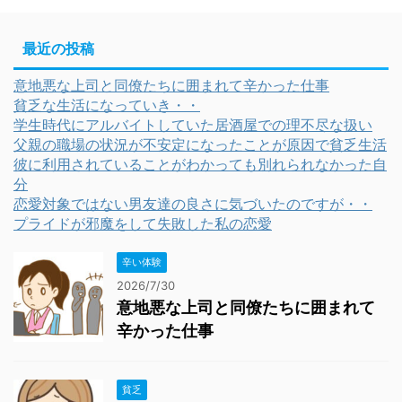
最近の投稿
意地悪な上司と同僚たちに囲まれて辛かった仕事
貧乏な生活になっていき・・
学生時代にアルバイトしていた居酒屋での理不尽な扱い
父親の職場の状況が不安定になったことが原因で貧乏生活
彼に利用されていることがわかっても別れられなかった自
分
恋愛対象ではない男友達の良さに気づいたのですが・・
プライドが邪魔をして失敗した私の恋愛
辛い体験
2026/7/30
意地悪な上司と同僚たちに囲まれて
辛かった仕事
貧乏