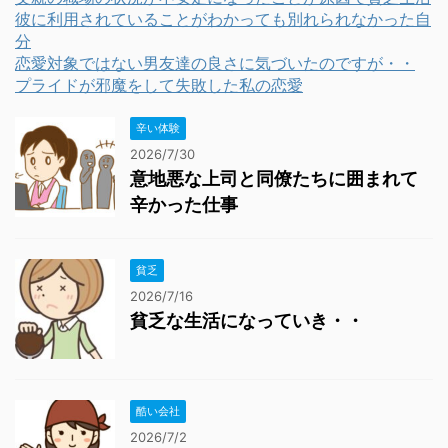
彼に利用されていることがわかっても別れられなかった自
分
恋愛対象ではない男友達の良さに気づいたのですが・・
プライドが邪魔をして失敗した私の恋愛
辛い体験
2026/7/30
意地悪な上司と同僚たちに囲まれて
辛かった仕事
貧乏
2026/7/16
貧乏な生活になっていき・・
酷い会社
2026/7/2